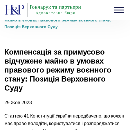
Головна
›
Блог
›
Компенсація за примусово відчужене
майно в умовах правового режиму воєнного стану:
Позиція Верховного Суду
Компенсація за примусово
відчужене майно в умовах
правового режиму воєнного
стану: Позиція Верховного
Суду
29 Жов 2023
Статтею 41 Конституції України передбачено, що кожен
має право володіти, користуватися і розпоряджатися