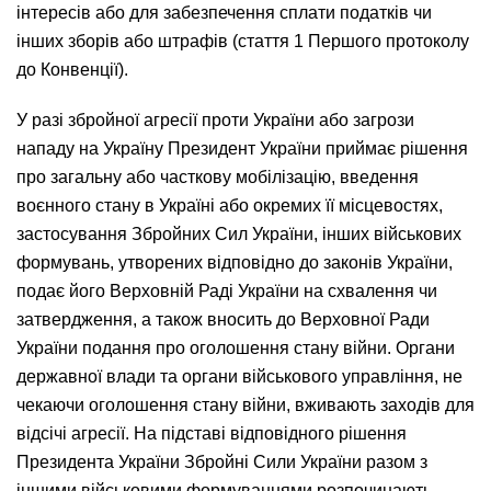
інтересів або для забезпечення сплати податків чи
інших зборів або штрафів (стаття 1 Першого протоколу
до Конвенції).
У разі збройної агресії проти України або загрози
нападу на Україну Президент України приймає рішення
про загальну або часткову мобілізацію, введення
воєнного стану в Україні або окремих її місцевостях,
застосування Збройних Сил України, інших військових
формувань, утворених відповідно до законів України,
подає його Верховній Раді України на схвалення чи
затвердження, а також вносить до Верховної Ради
України подання про оголошення стану війни. Органи
державної влади та органи військового управління, не
чекаючи оголошення стану війни, вживають заходів для
відсічі агресії. На підставі відповідного рішення
Президента України Збройні Сили України разом з
іншими військовими формуваннями розпочинають