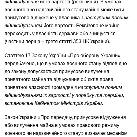
відшкодування
його вартості (реквізиція). В умовах
воєнного або надзвичайного стану майно може бути
примусово відчужене у власника
з наступним повним
відшкодуванням
його вартості. Реквізоване майно
переходить у власність держави або знищується
(частини перша – третя статті 353 ЦК України).
Статтею 17 Закону України «Про оборону України»
передбачено, що в умовах воєнного стану відповідно
до закону допускається примусове вилучення
приватного майна та відчуження об`єктів права
приватної власності громадян
з наступним повним
відшкодуванням їх вартості у порядку та терміни,
встановлені Кабінетом Міністрів України
.
Закон України «Про передачу, примусове відчуження
або вилучення майна в умовах правового режиму
воєнного чи надзвичайного стану» визначає механізм