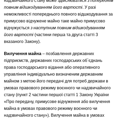
надзвичайного стану може здійснюватися
з попереднім
повним відшкодуванням його вартості
. У разі
неможливості попереднього повного відшкодування за
примусово відчужене майно таке майно примусово
відчужується
з наступним повним відшкодуванням
його вартості
(частини перша та друга статті 3
вказаного Закону).
Вилучення майна
– позбавлення державних
підприємств, державних господарських об`єднань
права господарського відання або оперативного
управління індивідуально визначеним державним
майном з метою його передачі для потреб держави в
умовах правового режиму воєнного чи надзвичайного
стану (пункт 2 частини першої статті 1 Закону України
«Про передачу, примусове відчуження або вилучення
майна в умовах правового режиму воєнного чи
надзвичайного стану»). Вилучення майна в умовах