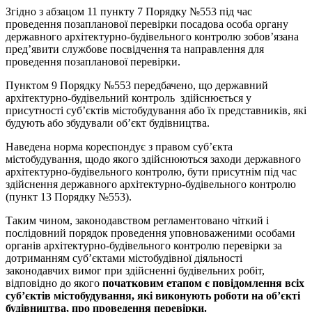
Згідно з абзацом 11 пункту 7 Порядку №553 під час
проведення позапланової перевірки посадова особа органу
державного архітектурно-будівельного контролю зобов’язана
пред’явити службове посвідчення та направлення для
проведення позапланової перевірки.
Пунктом 9 Порядку №553 передбачено, що державний
архітектурно-будівельний контроль здійснюється у
присутності суб’єктів містобудування або їх представників, які
будують або збудували об’єкт будівництва.
Наведена норма кореспондує з правом суб’єкта
містобудування, щодо якого здійснюються заходи державного
архітектурно-будівельного контролю, бути присутнім під час
здійснення державного архітектурно-будівельного контролю
(пункт 13 Порядку №553).
Таким чином, законодавством регламентовано чіткий і
послідовний порядок проведення уповноваженими особами
органів архітектурно-будівельного контролю перевірки за
дотриманням суб’єктами містобудівної діяльності
законодавчих вимог при здійсненні будівельних робіт,
відповідно до якого
початковим етапом є повідомлення всіх
суб’єктів містобудування, які виконують роботи на об’єкті
будівництва, про проведення перевірки.