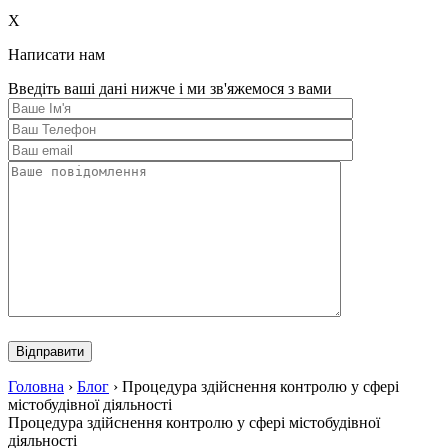
this
field
X
empty.
Написати нам
Введіть ваші дані нижче і ми зв'яжемося з вами
Please
leave
this
field
Головна
›
Блог
›
Процедура здійснення контролю у сфері
empty.
містобудівної діяльності
Процедура здійснення контролю у сфері містобудівної
діяльності