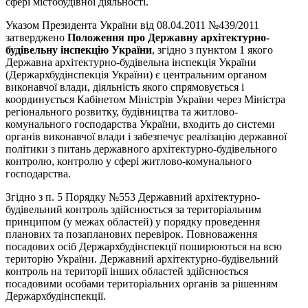
сфері містобудівної діяльності.
Указом Президента України від 08.04.2011 №439/2011
затверджено
Положення про Державну архітектурно-
будівельну інспекцію України
, згідно з пунктом 1 якого
Державна архітектурно-будівельна інспекція України
(Держархбудінспекція України) є центральним органом
виконавчої влади, діяльність якого спрямовується і
координується Кабінетом Міністрів України через Міністра
регіонального розвитку, будівництва та житлово-
комунального господарства України, входить до системи
органів виконавчої влади і забезпечує реалізацію державної
політики з питань державного архітектурно-будівельного
контролю, контролю у сфері житлово-комунального
господарства.
Згідно з п. 5 Порядку №553 Державний архітектурно-
будівельний контроль здійснюється за територіальним
принципом (у межах областей) у порядку проведення
планових та позапланових перевірок. Повноваження
посадових осіб Держархбудінспекції поширюються на всю
територію України. Державний архітектурно-будівельний
контроль на території інших областей здійснюється
посадовими особами територіальних органів за рішенням
Держархбудінспекції.