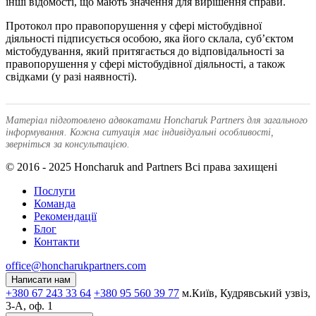
інші відомості, що мають значення для вирішення справи.
Протокол про правопорушення у сфері містобудівної
діяльності підписується особою, яка його склала, суб’єктом
містобудування, який притягається до відповідальності за
правопорушення у сфері містобудівної діяльності, а також
свідками (у разі наявності).
Матеріал підготовлено адвокатами Honcharuk Partners для загального
інформування. Кожна ситуація має індивідуальні особливості,
зверніться за консультацією.
© 2016 - 2025 Honcharuk and Partners Всі права захищені
Послуги
Команда
Рекомендації
Блог
Контакти
office@honcharukpartners.com
Написати нам
+380 67 243 33 64
+380 95 560 39 77
м.Київ, Кудрявський узвіз,
3-А, оф. 1