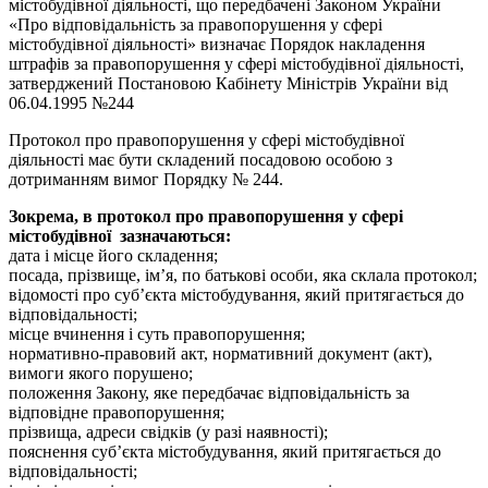
містобудівної діяльності, що передбачені Законом України
«Про відповідальність за правопорушення у сфері
містобудівної діяльності» визначає Порядок накладення
штрафів за правопорушення у сфері містобудівної діяльності,
затверджений Постановою Кабінету Міністрів України від
06.04.1995 №244
Протокол про правопорушення у сфері містобудівної
діяльності має бути складений посадовою особою з
дотриманням вимог Порядку № 244.
Зокрема, в
п
ротокол про правопорушення у сфері
містобудівної зазначаються:
дата і місце його складення;
посада, прізвище, ім’я, по батькові особи, яка склала протокол;
відомості про суб’єкта містобудування, який притягається до
відповідальності;
місце вчинення і суть правопорушення;
нормативно-правовий акт, нормативний документ (акт),
вимоги якого порушено;
положення Закону, яке передбачає відповідальність за
відповідне правопорушення;
прізвища, адреси свідків (у разі наявності);
пояснення суб’єкта містобудування, який притягається до
відповідальності;