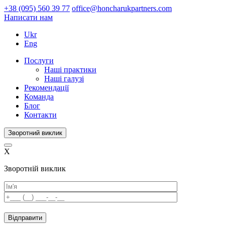
+38 (095) 560 39 77
office@honcharukpartners.com
Написати нам
Ukr
Eng
Послуги
Наші практики
Наші галузі
Рекомендації
Команда
Блог
Контакти
Зворотний виклик
X
Зворотній виклик
Please
leave