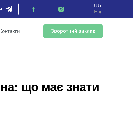
Ukr
м
Eng
Контакти
Зворотний виклик
на: що має знати