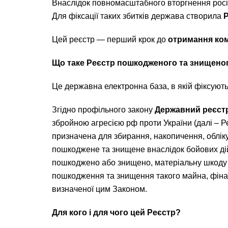
Внаслідок повномасштабного вторгнення росії 
Для фіксації таких збитків держава створила
Цей реєстр — перший крок до
отримання ком
Що таке Реєстр пошкодженого та знищено
Це державна електронна база, в якій фіксують
Згідно профільного закону
Державний реєст
збройною агресією рф проти України (далі – 
призначена для збирання, накопичення, обліку,
пошкоджене та знищене внаслідок бойових дій,
пошкоджено або знищено, матеріальну шкоду (
пошкодження та знищення такого майна, фінан
визначеної цим Законом.
Для кого і для чого цей Реєстр?