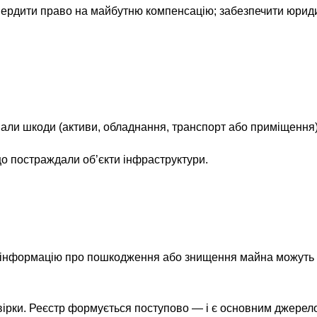
дтвердити право на майбутню компенсацію; забезпечити юри
знали шкоди (активи, обладнання, транспорт або приміщення)
о постраждали об’єкти інфраструктури.
и інформацію про пошкодження або знищення майна можуть 
евірки. Реєстр формується поступово — і є основним джере