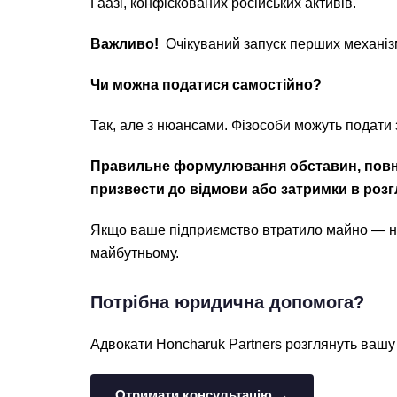
Гаазі, конфіскованих російських активів.
Важливо!
Очікуваний запуск перших механізм
Чи можна податися самостійно?
Так, але з нюансами. Фізособи можуть подати
Правильне формулювання обставин, повно
призвести до відмови або затримки в розг
Якщо ваше підприємство втратило майно — не 
майбутньому.
Потрібна юридична допомога?
Адвокати Honcharuk Partners розглянуть вашу 
Отримати консультацію →