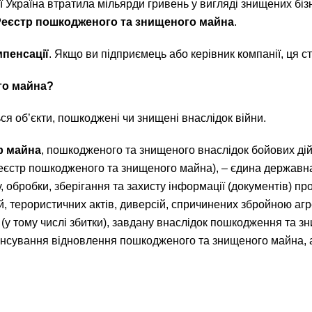
Україна втратила мільярди гривень у вигляді знищених бізн
Реєстр пошкодженого та знищеного майна
.
пенсації
. Якщо ви підприємець або керівник компанії, ця с
го майна?
ся об’єкти, пошкоджені чи знищені внаслідок війни.
р майна
, пошкодженого та знищеного внаслідок бойових дій
Реєстр пошкодженого та знищеного майна), – єдина державн
 обробки, зберігання та захисту інформації (документів) пр
 терористичних актів, диверсій, спричинених збройною агре
у тому числі збитки), завдану внаслідок пошкодження та з
сування відновлення пошкодженого та знищеного майна, а т