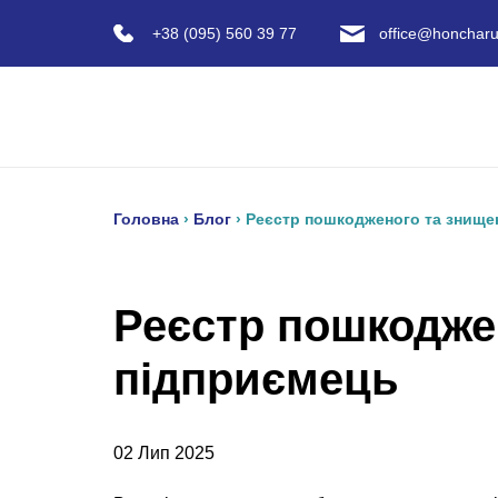
+38 (095) 560 39 77
office@honcharu
Головна
›
Блог
›
Реєстр пошкодженого та знище
Реєстр пошкодже
підприємець
02 Лип 2025