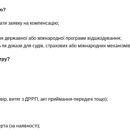
ію?
ати заявку на компенсацію;
я державної або міжнародної програми відшкодування;
 як докази для судів, страхових або міжнародних механізмів
тру?
ір, витяг з ДРРП, акт приймання-передачі тощо);
та (за наявності);