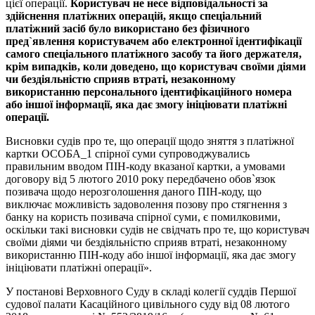
цієї операції.
Користувач не несе відповідальності за
здійснення платіжних операцій, якщо спеціальний
платіжний засіб було використано без фізичного
пред`явлення користувачем або електронної ідентифікації
самого спеціального платіжного засобу та його держателя,
крім випадків, коли доведено, що користувач своїми діями
чи бездіяльністю сприяв втраті, незаконному
використанню персонального ідентифікаційного номера
або іншої інформації, яка дає змогу ініціювати платіжні
операції.
Висновки судів про те, що операції щодо зняття з платіжної
картки ОСОБА_1 спірної суми супроводжувались
правильним вводом ПІН-коду вказаної картки, а умовами
договору від 5 лютого 2010 року передбачено обов`язок
позивача щодо нерозголошення даного ПІН-коду, що
виключає можливість задоволення позову про стягнення з
банку на користь позивача спірної суми, є помилковими,
оскільки такі висновки судів не свідчать про те, що користувач
своїми діями чи бездіяльністю сприяв втраті, незаконному
використанню ПІН-коду або іншої інформації, яка дає змогу
ініціювати платіжні операції».
У постанові Верховного Суду в складі колегії суддів Першої
судової палати Касаційного цивільного суду від 08 лютого