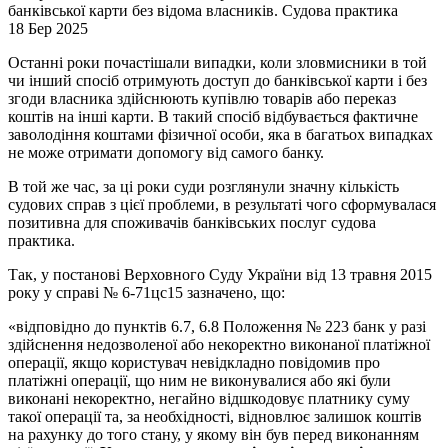
банківської карти без відома власників. Судова практика
18 Бер 2025
Останні роки почастішали випадки, коли зловмисники в той
чи інший спосіб отримують доступ до банківської карти і без
згоди власника здійснюють купівлю товарів або переказ
коштів на інші карти. В такий спосіб відбувається фактичне
заволодіння коштами фізичної особи, яка в багатьох випадках
не може отримати допомогу від самого банку.
В той же час, за ці роки суди розглянули значну кількість
судових справ з цієї проблеми, в результаті чого сформувалася
позитивна для споживачів банківських послуг судова
практика.
Так, у постанові Верховного Суду України від 13 травня 2015
року у справі № 6-71цс15 зазначено, що:
«відповідно до пунктів 6.7, 6.8 Положення № 223 банк у разі
здійснення недозволеної або некоректно виконаної платіжної
операції, якщо користувач невідкладно повідомив про
платіжні операції, що ним не виконувалися або які були
виконані некоректно, негайно відшкодовує платнику суму
такої операції та, за необхідності, відновлює залишок коштів
на рахунку до того стану, у якому він був перед виконанням