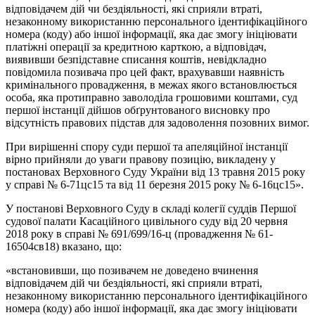
відповідачем дій чи бездіяльності, які сприяли втраті,
незаконному використанню персонального ідентифікаційного
номера (коду) або іншої інформації, яка дає змогу ініціювати
платіжні операції за кредитною карткою, а відповідач,
виявивши безпідставне списання коштів, невідкладно
повідомила позивача про цей факт, врахувавши наявність
кримінального провадження, в межах якого встановлюється
особа, яка протиправно заволоділа грошовими коштами, суд
першої інстанції дійшов обґрунтованого висновку про
відсутність правових підстав для задоволення позовних вимог.
При вирішенні спору суди першої та апеляційної інстанції
вірно прийняли до уваги правову позицію, викладену у
постановах Верховного Суду України від 13 травня 2015 року
у справі № 6-71цс15 та від 11 березня 2015 року № 6-16цс15».
У постанові Верховного Суду в складі колегії суддів Першої
судової палати Касаційного цивільного суду від 20 червня
2018 року в справі № 691/699/16-ц (провадження № 61-
16504св18) вказано, що:
«встановивши, що позивачем не доведено вчинення
відповідачем дій чи бездіяльності, які сприяли втраті,
незаконному використанню персонального ідентифікаційного
номера (коду) або іншої інформації, яка дає змогу ініціювати