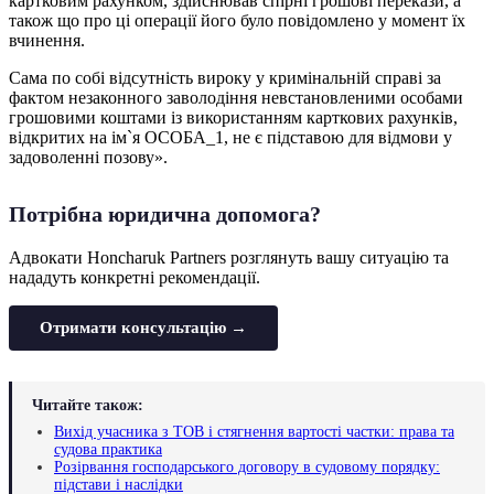
картковим рахунком, здійснював спірні грошові перекази, а
також що про ці операції його було повідомлено у момент їх
вчинення.
Сама по собі відсутність вироку у кримінальній справі за
фактом незаконного заволодіння невстановленими особами
грошовими коштами із використанням карткових рахунків,
відкритих на ім`я ОСОБА_1, не є підставою для відмови у
задоволенні позову».
Потрібна юридична допомога?
Адвокати Honcharuk Partners розглянуть вашу ситуацію та
нададуть конкретні рекомендації.
Отримати консультацію →
Читайте також:
Вихід учасника з ТОВ і стягнення вартості частки: права та
судова практика
Розірвання господарського договору в судовому порядку:
підстави і наслідки