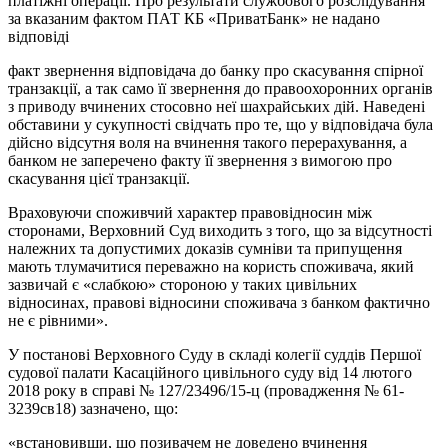
платіжні операції. Про результати службового розслідування
за вказаним фактом ПАТ КБ «ПриватБанк» не надано
відповіді
факт звернення відповідача до банку про скасування спірної
транзакції, а так само її звернення до правоохоронних органів
з приводу вчинених стосовно неї шахрайських дій. Наведені
обставини у сукупності свідчать про те, що у відповідача була
дійсно відсутня воля на вчинення такого перерахування, а
банком не заперечено факту її звернення з вимогою про
скасування цієї транзакції.
Враховуючи споживчий характер правовідносин між
сторонами, Верховний Суд виходить з того, що за відсутності
належних та допустимих доказів сумніви та припущення
мають тлумачитися переважно на користь споживача, який
зазвичай є «слабкою» стороною у таких цивільних
відносинах, правові відносини споживача з банком фактично
не є рівними».
У постанові Верховного Суду в складі колегії суддів Першої
судової палати Касаційного цивільного суду від 14 лютого
2018 року в справі № 127/23496/15-ц (провадження № 61-
3239св18) зазначено, що:
«встановивши, що позивачем не доведено вчинення