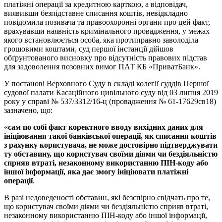
платіжні операції за кредитною карткою, а відповідач,
виявивши безпідставне списання коштів, невідкладно
повідомила позивача та правоохоронні органи про цей факт,
врахувавши наявність кримінального провадження, у межах
якого встановлюється особа, яка протиправно заволоділа
грошовими коштами, суд першої інстанції дійшов
обґрунтованого висновку про відсутність правових підстав
для задоволення позовних вимог ПАТ КБ «ПриватБанк».
У постанові Верховного Суду в складі колегії суддів Першої
судової палати Касаційного цивільного суду від 03 липня 2019
року у справі № 537/3312/16-ц (провадження № 61-17629св18)
зазначено, що:
«
сам по собі факт коректного вводу вихідних даних для
ініціювання такої банківської операції, як списання коштів
з рахунку користувача, не може достовірно підтверджувати
ту обставину, що користувач своїми діями чи бездіяльністю
сприяв втраті, незаконному використанню ПІН-коду або
іншої інформації, яка дає змогу ініціювати платіжні
операції
.
В разі недоведеності обставин, які безспірно свідчать про те,
що користувач своїми діями чи бездіяльністю сприяв втраті,
незаконному використанню ПІН-коду або іншої інформації,