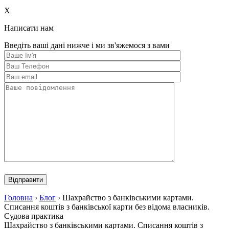
this
field
X
empty.
Написати нам
Введіть ваші дані нижче і ми зв'яжемося з вами
Please
leave
this
field
Головна
›
Блог
›
Шахрайство з банківськими картами.
empty.
Списання коштів з банківської карти без відома власників.
Судова практика
Шахрайство з банківськими картами. Списання коштів з