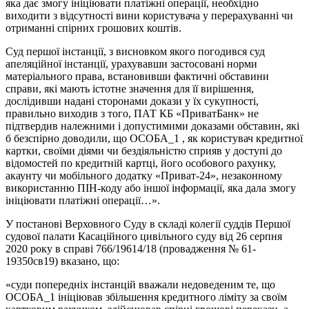
яка дає змогу ініціювати платіжні операції, необхідно
виходити з відсутності вини користувача у перерахуванні чи
отриманні спірних грошових коштів.
Суд першої інстанції, з висновком якого погодився суд
апеляційної інстанції, урахувавши застосовані норми
матеріального права, встановивши фактичні обставини
справи, які мають істотне значення для її вирішення,
дослідивши надані сторонами докази у їх сукупності,
правильно виходив з того, ПАТ КБ «ПриватБанк» не
підтвердив належними і допустимими доказами обставин, які
б безспірно доводили, що ОСОБА_1 , як користувач кредитної
картки, своїми діями чи бездіяльністю сприяв у доступі до
відомостей по кредитній картці, його особового рахунку,
акаунту чи мобільного додатку «Приват-24», незаконному
використанню ПІН-коду або іншої інформації, яка дала змогу
ініціювати платіжні операції…».
У постанові Верховного Суду в складі колегії суддів Першої
судової палати Касаційного цивільного суду від 26 серпня
2020 року в справі 766/19614/18 (провадження № 61-
19350св19) вказано, що:
«суди попередніх інстанцій вважали недоведеним те, що
ОСОБА_1 ініціював збільшення кредитного ліміту за своїм