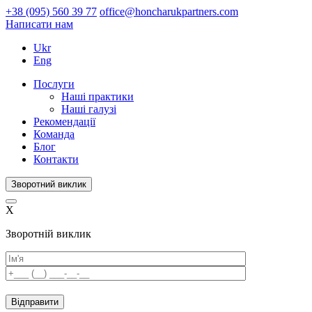
+38 (095) 560 39 77
office@honcharukpartners.com
Написати нам
Ukr
Eng
Послуги
Наші практики
Наші галузі
Рекомендації
Команда
Блог
Контакти
Зворотний виклик
X
Зворотній виклик
Please
leave