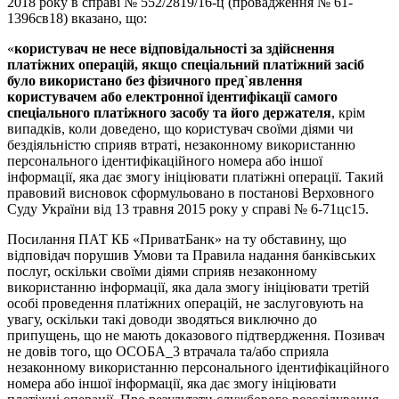
2018 року в справі № 552/2819/16-ц (провадження № 61-
1396св18) вказано, що:
«
користувач не несе відповідальності за здійснення
платіжних операцій, якщо спеціальний платіжний засіб
було використано без фізичного пред`явлення
користувачем або електронної ідентифікації самого
спеціального платіжного засобу та його держателя
, крім
випадків, коли доведено, що користувач своїми діями чи
бездіяльністю сприяв втраті, незаконному використанню
персонального ідентифікаційного номера або іншої
інформації, яка дає змогу ініціювати платіжні операції. Такий
правовий висновок сформульовано в постанові Верховного
Суду України від 13 травня 2015 року у справі № 6-71цс15.
Посилання ПАТ КБ «ПриватБанк» на ту обставину, що
відповідач порушив Умови та Правила надання банківських
послуг, оскільки своїми діями сприяв незаконному
використанню інформації, яка дала змогу ініціювати третій
особі проведення платіжних операцій, не заслуговують на
увагу, оскільки такі доводи зводяться виключно до
припущень, що не мають доказового підтвердження. Позивач
не довів того, що ОСОБА_3 втрачала та/або сприяла
незаконному використанню персонального ідентифікаційного
номера або іншої інформації, яка дає змогу ініціювати