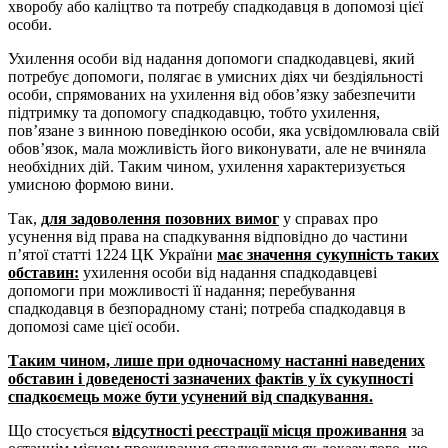
хворобу або каліцтво та потребу спадкодавця в допомозі цієї
особи.
Ухилення особи від надання допомоги спадкодавцеві, який
потребує допомоги, полягає в умисних діях чи бездіяльності
особи, спрямованих на ухилення від обов’язку забезпечити
підтримку та допомогу спадкодавцю, тобто ухилення,
пов’язане з винною поведінкою особи, яка усвідомлювала свій
обов’язок, мала можливість його виконувати, але не вчиняла
необхідних дій. Таким чином, ухилення характеризується
умисною формою вини.
Так,
для задоволення позовних вимог
у справах про
усунення від права на спадкування відповідно до частини
п’ятої статті 1224 ЦК України
має значення сукупність таких
обставин:
ухилення особи від надання спадкодавцеві
допомоги при можливості її надання; перебування
спадкодавця в безпорадному стані; потреба спадкодавця в
допомозі саме цієї особи.
Таким чином, лише при одночасному настанні наведених
обставин і доведеності зазначених фактів у їх сукупності
спадкоємець може бути усунений від спадкування.
Що стосується
відсутності реєстрації місця проживання
за