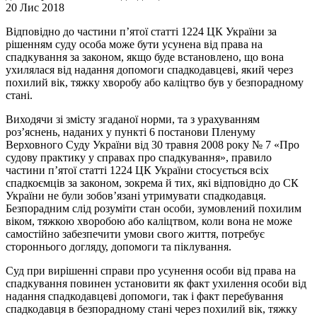
20 Лис 2018
Відповідно до частини п’ятої статті 1224 ЦК України за
рішенням суду особа може бути усунена від права на
спадкування за законом, якщо буде встановлено, що вона
ухилялася від надання допомоги спадкодавцеві, який через
похилий вік, тяжку хворобу або каліцтво був у безпорадному
стані.
Виходячи зі змісту згаданої норми, та з урахуванням
роз’яснень, наданих у пункті 6 постанови Пленуму
Верховного Суду України від 30 травня 2008 року № 7 «Про
судову практику у справах про спадкування», правило
частини п’ятої статті 1224 ЦК України стосується всіх
спадкоємців за законом, зокрема й тих, які відповідно до СК
України не були зобов’язані утримувати спадкодавця.
Безпорадним слід розуміти стан особи, зумовлений похилим
віком, тяжкою хворобою або каліцтвом, коли вона не може
самостійно забезпечити умови свого життя, потребує
стороннього догляду, допомоги та піклування.
Суд при вирішенні справи про усунення особи від права на
спадкування повинен установити як факт ухилення особи від
надання спадкодавцеві допомоги, так і факт перебування
спадкодавця в безпорадному стані через похилий вік, тяжку