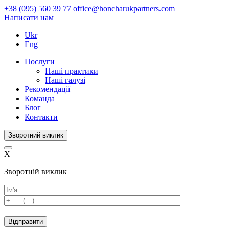
+38 (095) 560 39 77
office@honcharukpartners.com
Написати нам
Ukr
Eng
Послуги
Наші практики
Наші галузі
Рекомендації
Команда
Блог
Контакти
Зворотний виклик
X
Зворотній виклик
Please
leave