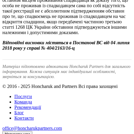
останнім місцем проживання спадкодавця як доказу того, що
особа не проживав із спадкодавцем сама по собі відсутність
такої реєстрації не є абсолютним підтвердженням обставин
про те, що спадкоємець не проживав із спадкодавцем на час
відкриття спадщини, якщо передбачені частиною третьою
статті 1268 ЦК України обставини підтверджуються іншими
належними і допустимими доказами.
Відповідні висновки містяться в Постанові ВС від 04 липня
2018 року у справі № 404/2163/16-ц
Матеріал підготовлено адвокатами Honcharuk Partners для загального
інформування. Кожна ситуація має індивідуальні особливості,
зверніться за консультацією.
© 2016 - 2025 Honcharuk and Partners Всі права захищені
Послуги
Команда
Рекомендації
Блог
Контакти
office@honcharukpartners.com