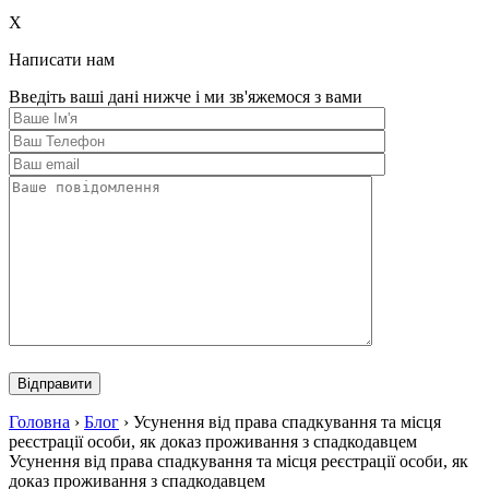
this
field
X
empty.
Написати нам
Введіть ваші дані нижче і ми зв'яжемося з вами
Please
leave
this
field
Головна
›
Блог
›
Усунення від права спадкування та місця
empty.
реєстрації особи, як доказ проживання з спадкодавцем
Усунення від права спадкування та місця реєстрації особи, як
доказ проживання з спадкодавцем