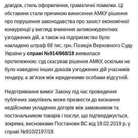
довідок, стиль оформлення, граматичні помилки. Ці
обставини стали причиною винесення АМКУ рішення
про порушення законодавства про захист економічної
конкуренції у вигляді вчинення антиконкурентних
узгоджених дій, а також на підприємство було
накладено штраф 68 тис. грн. Позиція Верховного Суду
України у
справі №914/968/18
виявилася
протилежною: суд скасував рішення АМКУ, оскільки не
було наведено інших доказів узгоджених дій учасників
тендеру, а зв’язок між юридичними особами відсутній.
Недотримання вимог Закону під час проведення
публічних закупівель може призвести до визнання
недійсними укладених догорів між замовником та
постачальником товарів і послуг, що підтверджується,
зокрема, висновками Постанови ВС від 18.02.2019 р. у
справі №910/2197/18.