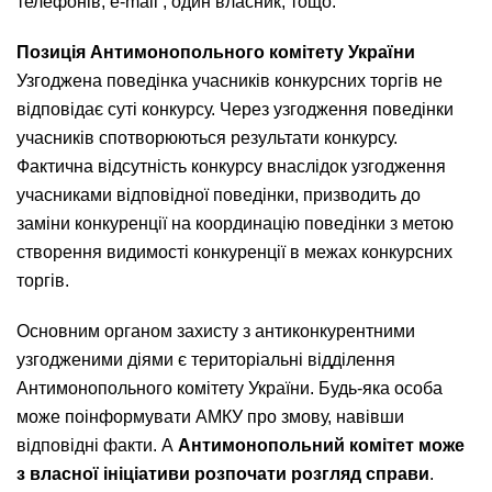
телефонів, e-mail , один власник, тощо.
Позиція Антимонопольного комітету України
Узгоджена поведінка учасників конкурсних торгів не
відповідає суті конкурсу. Через узгодження поведінки
учасників спотворюються результати конкурсу.
Фактична відсутність конкурсу внаслідок узгодження
учасниками відповідної поведінки, призводить до
заміни конкуренції на координацію поведінки з метою
створення видимості конкуренції в межах конкурсних
торгів.
Основним органом захисту з антиконкурентними
узгодженими діями є територіальні відділення
Антимонопольного комітету України. Будь-яка особа
може поінформувати АМКУ про змову, навівши
відповідні факти. А
Антимонопольний комітет може
з власної ініціативи розпочати розгляд справи
.