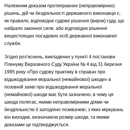
Належним доказом протиправних (неправомірних)
рішень, дій чи бездіяльності державного виконавця є,
як правило, відповідне судове рішення (вирок) суду, що
набрало законної сили, або відповідне рішення
вищестоящих посадових осіб державної виконавчої
служби.
Згідно роз’яснень, викладених у пункті 4 постанови
Пленуму Верховного Суду України № 4 від 31 березня
1995 року «Про судову практику в справах про
відшкодування моральної (немайнової) шкоди» в
позовній заяві про відшкодування моральної
(немайнової) шкоди має бути зазначено, в чому ця
шкода полягає, якими неправомірними діями чи
бездіяльністю її заподіяно позивачеві, з яких міркувань
він виходив, визначаючи розмір шкоди, та якими
доказами це підтверджується.