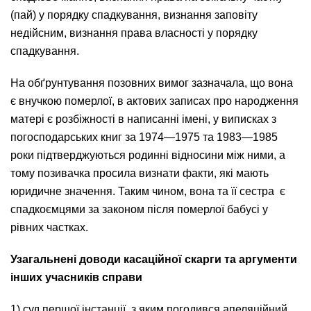
(пай) у порядку спадкування, визнання заповіту
недійсним, визнання права власності у порядку
спадкування.
На обґрунтування позовних вимог зазначала, що вона
є внучкою померлої, в актових записах про народження
матері є розбіжності в написанні імені, у виписках з
погосподарських книг за 1974—1975 та 1983—1985
роки підтверджуються родинні відносини між ними, а
тому позивачка просила визнати факти, які мають
юридичне значення. Таким чином, вона та її сестра є
спадкоємцями за законом після померлої бабусі у
рівних частках.
Узагальнені доводи касаційної скарги та аргументи
інших учасників справи
1) суд першої інстанції, з яким погодився апеляційний