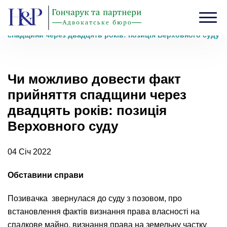
Головна
›
Блог
›
Чи можливо довести факт прийняття
спадщини через двадцять років: позиція Верховного суду
Чи можливо довести факт
прийняття спадщини через
двадцять років: позиція
Верховного суду
04 Січ 2022
Обставини справи
Позивачка звернулася до суду з позовом, про
встановлення фактів визнання права власності на
спадкове майно, визнання права на земельну частку