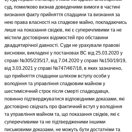
суд, помилково визнав доведеними вимоги в частині
визнання факту прийняття спадщини та визнання за
нею права власності на спадкове майно, покладаючись
лише на показання свідків, які є суперечливими та не
містили достовірних відомостей про обставини
двадцятирічної давності. Суди не урахували правові
висновки, викладені у постановах ВС від 25.03.2020 у
справі №305/235/17, від 7.04.2020 у справі №150/19/19,
від 3.03.2021 у справі №747/467/18, в яких зазначено,
що прийняття спадщини шляхом вступу особи у
володіння та управління спадковим майном у
шестимісячний строк після смерті спадкодавця,
повинно підтверджуватися відповідними доказами, які
достовірно свідчать про фактичний вступ у володіння
та управління майном та, що показання свідків, які є
суперечливими та не підтвердженими іншими
письмовими доказами, не можуть бути достатніми та