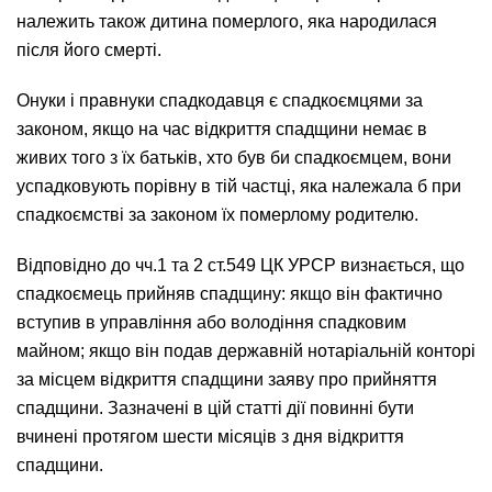
належить також дитина померлого, яка народилася
після його смерті.
Онуки і правнуки спадкодавця є спадкоємцями за
законом, якщо на час відкриття спадщини немає в
живих того з їх батьків, хто був би спадкоємцем, вони
успадковують порівну в тій частці, яка належала б при
спадкоємстві за законом їх померлому родителю.
Відповідно до чч.1 та 2 ст.549 ЦК УРСР визнається, що
спадкоємець прийняв спадщину: якщо він фактично
вступив в управління або володіння спадковим
майном; якщо він подав державній нотаріальній конторі
за місцем відкриття спадщини заяву про прийняття
спадщини. Зазначені в цій статті дії повинні бути
вчинені протягом шести місяців з дня відкриття
спадщини.