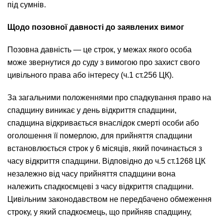
під сумнів.
Щодо позовної давності до заявлених вимог
Позовна давність — це строк, у межах якого особа
може звернутися до суду з вимогою про захист свого
цивільного права або інтересу (ч.1 ст.256 ЦК).
За загальними положеннями про спадкування право на
спадщину виникає у день відкриття спадщини,
спадщина відкривається внаслідок смерті особи або
оголошення її померлою, для прийняття спадщини
встановлюється строк у 6 місяців, який починається з
часу відкриття спадщини. Відповідно до ч.5 ст.1268 ЦК
незалежно від часу прийняття спадщини вона
належить спадкоємцеві з часу відкриття спадщини.
Цивільним законодавством не передбачено обмеження
строку, у який спадкоємець, що прийняв спадщину,