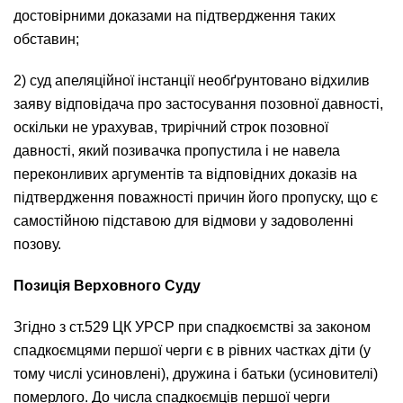
достовірними доказами на підтвердження таких
обставин;
2) суд апеляційної інстанції необґрунтовано відхилив
заяву відповідача про застосування позовної давності,
оскільки не урахував, трирічний строк позовної
давності, який позивачка пропустила і не навела
переконливих аргументів та відповідних доказів на
підтвердження поважності причин його пропуску, що є
самостійною підставою для відмови у задоволенні
позову.
Позиція Верховного Суду
Згідно з ст.529 ЦК УРСР при спадкоємстві за законом
спадкоємцями першої черги є в рівних частках діти (у
тому числі усиновлені), дружина і батьки (усиновителі)
померлого. До числа спадкоємців першої черги