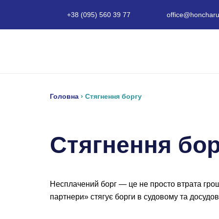
+38 (095) 560 39 77
office@honcharu
Головна
›
Стягнення боргу
Стягнення бор
Несплачений борг — це не просто втрата гроше
партнери» стягує борги в судовому та досудо