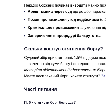
Нерідко боржник починає виводити майно післ
Арешт майна через суд
ще до або паралел
Позов про визнання угод недійсними
(ст
Кримінальне провадження
за ухилення ві
Заперечення в процедурі банкрутства
— 
Скільки коштує стягнення боргу?
Судовий збір при стягненні: 1,5% від суми по
— залежно від суми боргу і складності справи
Матеріал підготовлений адвокатським бюро 
Маєте несплачений борг і хочете стягнути?
За
Часті питання
П: Як стягнути борг без суду?