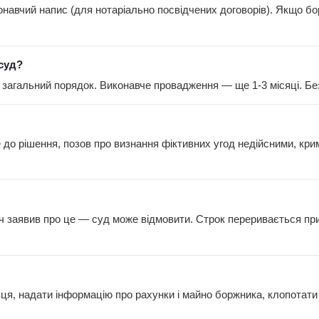
конавчий напис (для нотаріально посвідчених договорів). Якщо 
 суд?
— загальний порядок. Виконавче провадження — ще 1-3 місяці. Бе
е до рішення, позов про визнання фіктивних угод недійсними, к
ач заявив про це — суд може відмовити. Строк переривається при 
ця, надати інформацію про рахунки і майно боржника, клопотати 