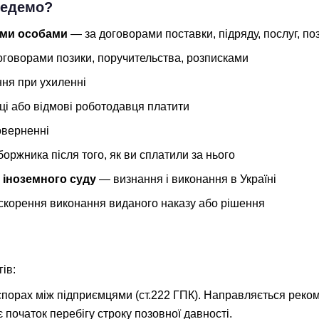
 ведемо?
ими особами
— за договорами поставки, підряду, послуг, по
говорами позики, поручительства, розписками
ня при ухиленні
і або відмові роботодавця платити
верненні
оржника після того, як ви сплатили за нього
 іноземного суду
— визнання і виконання в Україні
скорення виконання виданого наказу або рішення
ів:
порах між підприємцями (ст.222 ГПК). Направляється реком
початок перебігу строку позовної давності.