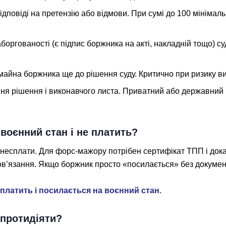
ідповіді на претензію або відмови. При сумі до 100 мініма
боргованості (є підпис боржника на акті, накладній тощо) су
майна боржника ще до рішення суду. Критично при ризику в
я рішення і виконавчого листа. Приватний або державний в
воєнний стан і не платить?
несплати. Для форс-мажору потрібен сертифікат ТПП і дока
ов’язання. Якщо боржник просто «посилається» без докумен
платить і посилається на воєнний стан
.
 протидіяти?