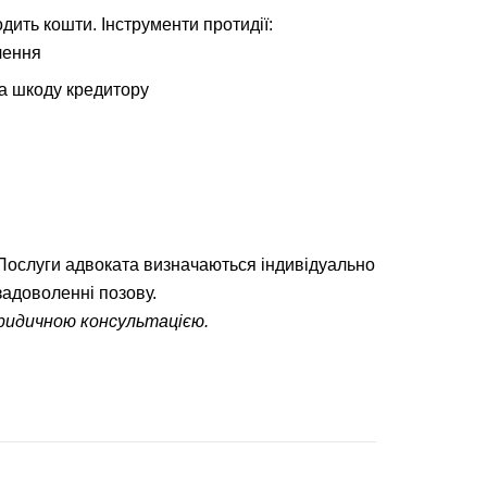
ить кошти. Інструменти протидії:
чення
на шкоду кредитору
. Послуги адвоката визначаються індивідуально
задоволенні позову.
ридичною консультацією.