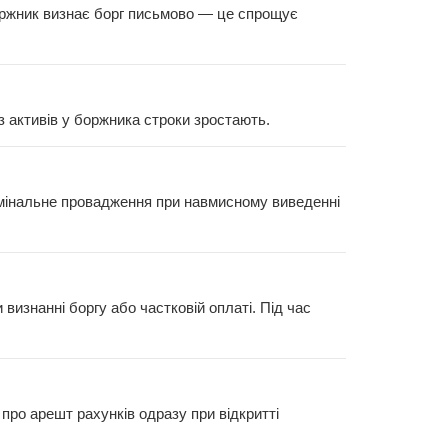
боржник визнає борг письмово — це спрощує
з активів у боржника строки зростають.
римінальне провадження при навмисному виведенні
визнанні боргу або частковій оплаті. Під час
про арешт рахунків одразу при відкритті