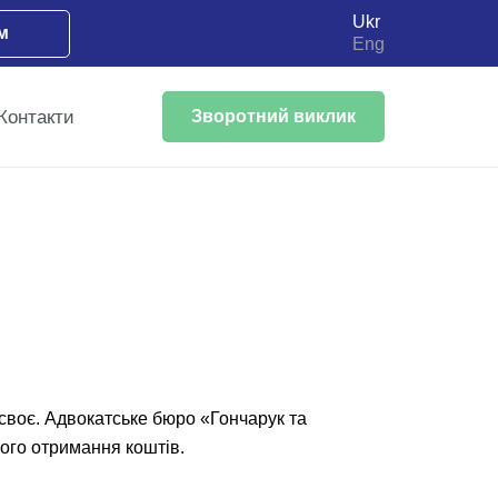
Ukr
м
Eng
Контакти
Зворотний виклик
 своє. Адвокатське бюро «Гончарук та
ного отримання коштів.