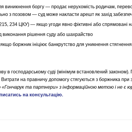
я виникнення боргу — продає нерухомість родичам, перевод
ьно з позовом — суд може накласти арешт як захід забезпе
.215, 234 ЦКУ) — якщо угоди явно фіктивні або спрямовані 
д виконання рішення суду або шахрайство
якщо боржник ініціює банкрутство для уникнення стягнення
зову в господарському суді (мінімум встановлений законом)
. Витрати на правничу допомогу стягуються з боржника при 
«Гончарук та партнери» з інформаційною метою і не є ю
писатись на консультацію.