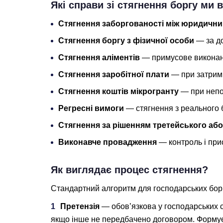
Які справи зі стягнення боргу ми
Стягнення заборгованості між юридичн
Стягнення боргу з фізичної особи
— за до
Стягнення аліментів
— примусове виконан
Стягнення заробітної плати
— при затримц
Стягнення коштів мікрогранту
— при непо
Регресні вимоги
— стягнення з реального б
Стягнення за рішенням третейського або
Виконавче провадження
— контроль і при
Як виглядає процес стягнення?
Стандартний алгоритм для господарських борг
Претензія
— обов’язкова у господарських с
якщо інше не передбачено договором. Формує 