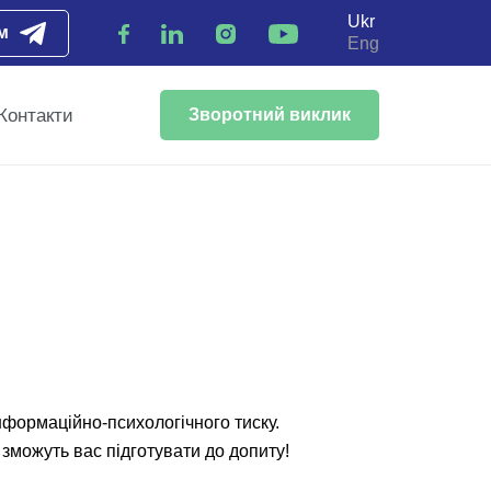
Ukr
м
Eng
Контакти
Зворотний виклик
інформаційно-психологічного тиску.
 зможуть вас підготувати до допиту!