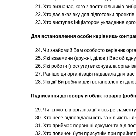
Хто визначає, кого з постачальників виб
Хто дає вказівку для підготовки проектів
Хто виступає ініціатором укладення дог
Для встановлення особи керівника-контраген
Чи знайомий Вам особисто керівник орга
Які взаємини (дружні, ділові) Вас об’єдн
Які роботи (послуги) виконувала організ
Раніше ця організація надавала для вас
Які дії Ви робили для встановлення ділов
Підписання договору и облік товарів (робіт
Чи існують в організації якісь регламент
Хто несе відповідальність за кількість і 
Хто приймає первинні документи від пост
Хто повинен бути присутнім при прийнятт