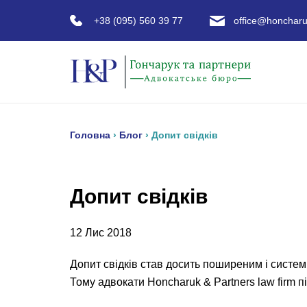
+38 (095) 560 39 77
office@honcharu
Головна
›
Блог
›
Допит свідків
Допит свідків
12 Лис 2018
Допит свідків став досить поширеним і системн
Тому адвокати Honcharuk & Partners law firm п