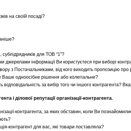
ків на своїй посаді?
раніше?
, субпідрядників для ТОВ “1”?
ими джерелами інформації Ви користуєтеся при виборі контр
овору з Постачальниками, від кого виходить пропозицію про
е Ваше одноосібне рішення або колегіальне?
уть відповідальність за вибір того чи іншого контрагента? Вкаж
та і ділової репутації організації-контрагента.
нізації-контрагента, за яких обставин, коли Ви познайомили
ують?
ація-контрагент для вас, які товари поставляла?