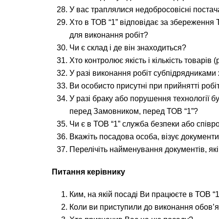
У вас траплялися недобросовісні постачал
Хто в ТОВ “1” відповідає за збереження 
для виконання робіт?
Чи є склад і де він знаходиться?
Хто контролює якість і кількість товарів (
У разі виконання робіт субпідрядниками 
Ви особисто присутні при прийнятті робіт
У разі браку або порушення технології б
перед Замовником, перед ТОВ “1”?
Чи є в ТОВ “1” служба безпеки або співро
Вкажіть посадова особа, візує документи
Перелічіть найменування документів, як
Питання керівнику
Ким, на якій посаді Ви працюєте в ТОВ “1
Коли ви приступили до виконання обов’я