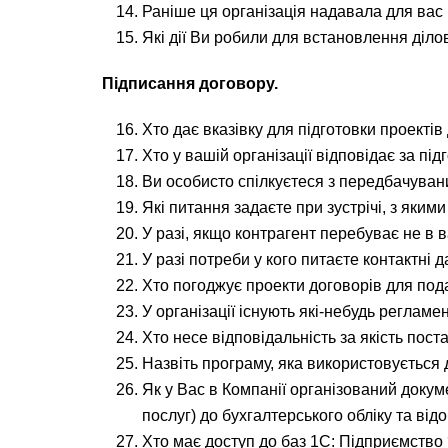
Раніше ця організація надавала для вас
Які дії Ви робили для встановлення ділов
Підписання договору.
Хто дає вказівку для підготовки проектів
Хто у вашій організації відповідає за пі
Ви особисто спілкуєтеся з передбачуван
Які питання задаєте при зустрічі, з як
У разі, якщо контрагент перебуває не в 
У разі потреби у кого питаєте контактні 
Хто погоджує проекти договорів для по
У організації існують які-небудь реглам
Хто несе відповідальність за якість пост
Назвіть програму, яка використовується 
Як у Вас в Компанії організований докум
послуг) до бухгалтерського обліку та ві
Хто має доступ до баз 1С: Підприємство