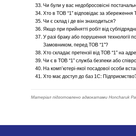
Чи були у вас недобросовісні постачальни
Хто в ТОВ “1” відповідає за збереження 
Чи є склад і де він знаходиться?
Якщо при прийнятті робіт від субпідрядн
У разі браку або порушення технології п
Замовником, перед ТОВ “1”?
Хто складає претензії від ТОВ “1” на ад
Чи є в ТОВ “1” служба безпеки або співр
На комп’ютері-якої посадової особи вст
Хто має доступ до баз 1С: Підприємство
Матеріал підготовлено адвокатами Honcharuk Part