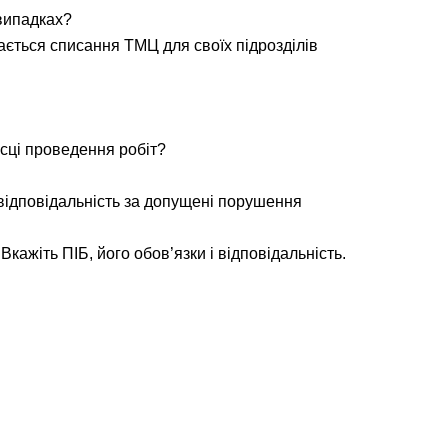
 випадках?
ається списання ТМЦ для своїх підрозділів
ісці проведення робіт?
 відповідальність за допущені порушення
кажіть ПІБ, його обов’язки і відповідальність.