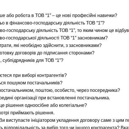
ше або робота в ТОВ “1” – це нові професійні навички?
о в фінансово-господарську діяльність ТОВ “1”?
о-господарську діяльність ТОВ “1”, то яким чином це відбу
во-господарської діяльності ТОВ “1” засновникам?
трати, які необхідно здійснити, з засновниками?
дготовку договорів до підписання сторонами?
, субпідрядників для ТОВ “1”?
теся при виборі контрагентів?
ться пошуком постачальників?
 постачальником, поштою, особисто, через посередника?
едині організації при встановленні постачальника.
 це рішення одноосібне або колегіальне?
 котрі приймають рішення.
Ви виступаєте ініціатором укладення договору саме з цим 
уть відповідальність за вибір того чи іншого контрагента? Вкаж