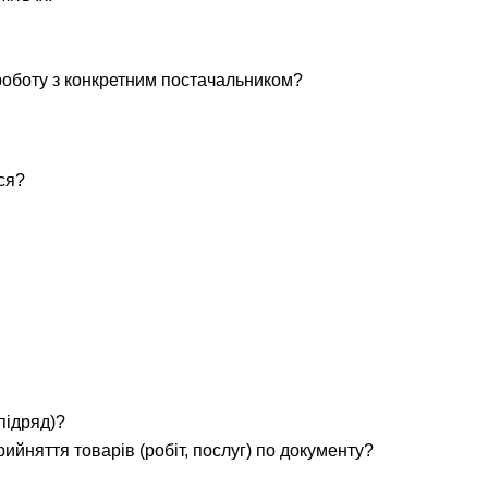
 роботу з конкретним постачальником?
ся?
бпідряд)?
ийняття товарів (робіт, послуг) по документу?