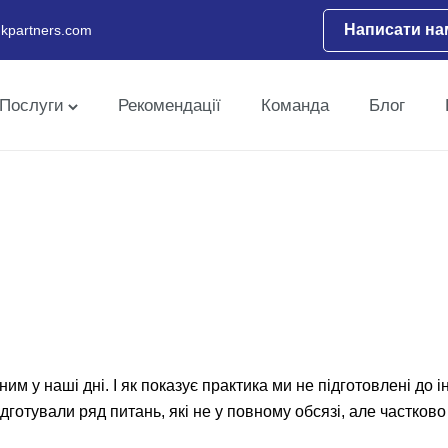
Написати на
kpartners.com
Послуги
Рекомендації
Команда
Блог
им у наші дні. І як показує практика ми не підготовлені до 
ідготували ряд питань, які не у повному обсязі, але частково