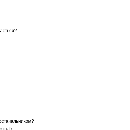
вається?
постачальником?
іть їх.