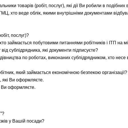
ьники товарів (робіт, послуг), які дії Ви робили в подібних
ТМЦ, хто веде облік, якими внутрішніми документами відбув
робіт, послуг)?
хто займається побутовими питаннями робітників і ІТП на м
 від субпідрядника, які документи підписуєте?
удівництва по роботах, виконаних субпідрядником, хто несе
бітник, який займається економічною безпекою організації? В
, які Ви оформляєте.
і Ви оформляєте.
”?
зків у Вашій посади?