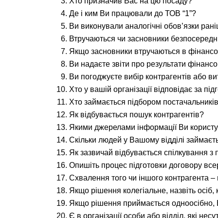
Хто призначив Вас на цю посаду?
Де і ким Ви працювали до ТОВ “1”?
Ви виконували аналогічні обов’язки рані
Втручаються чи засновники безпосереднь
Якщо засновники втручаються в фінансов
Ви надаєте звіти про результати фінансо
Ви погоджуєте вибір контрагентів або ви
Хто у вашій організації відповідає за пі
Хто займається підбором постачальників
Як відбувається пошук контрагентів?
Якими джерелами інформації Ви користує
Скільки людей у ​​Вашому відділі займає
Як зазвичай відбувається спілкування з
Опишіть процес підготовки договору всер
Схвалення того чи іншого контрагента –
Якщо рішення колегіальне, назвіть осіб,
Якщо рішення приймається одноосібно, 
Є в організації особи або відділ, які нес