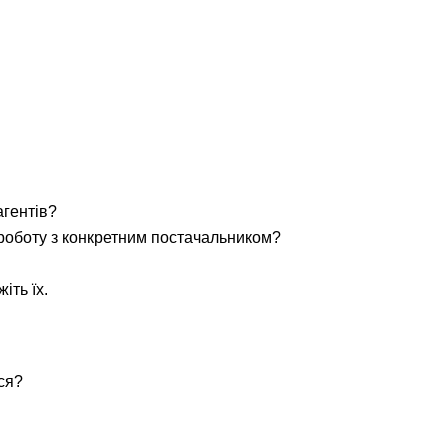
агентів?
 роботу з конкретним постачальником?
іть їх.
ся?