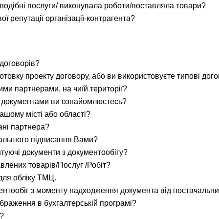
 подібні послуги/ виконувала роботи/поставляла товари?
ої репутації організації-контрагента?
 договорів?
дготовку проекту договору, або ви використовуєте типові дог
ими партнерами, на чиїй території?
ими документами ви ознайомлюєтесь?
вашому місті або області?
дані партнера?
дальшого підписання Вами?
ентуючі документи з документообігу?
авлених товарів/Послуг /Робіт?
для обліку ТМЦ.
ентообіг з моменту надходження документа від постачальник
дображення в бухгалтерській програмі?
 ?