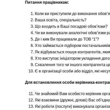
Питання працівникам:
Коли ви приступили до виконання обов’яз
Ваша освіта, спеціальність?
Що входить в Ваші посадові обов’язки?
Чи ви виконували аналогічні обов’язки 
Де і ким Ви працювали до ТОВ “1”?
Хто займається підбором постачальників
Як відбувається пошук контрагентів, як
Хто виступає ініціатором укладення дог
Схвалення того чи іншого контрагента ц
Є в організації особи або відділ, які нес
Для встановлення особи керівника-контраген
Чи знайомий Вам особисто керівник орга
Які взаємини (дружні, ділові) Вас об’єдн
Які роботи (послуги) виконувала організ