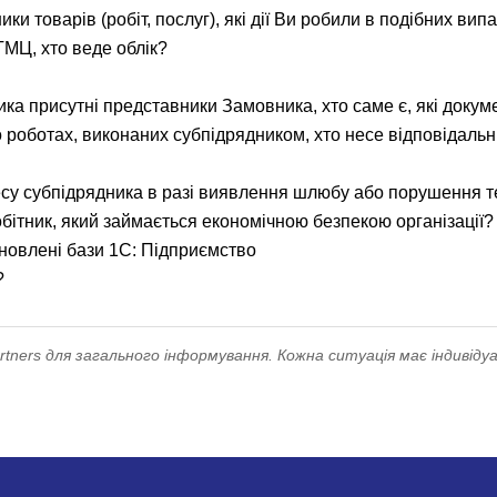
ки товарів (робіт, послуг), які дії Ви робили в подібних вип
ТМЦ, хто веде облік?
ика присутні представники Замовника, хто саме є, які докум
о роботах, виконаних субпідрядником, хто несе відповідаль
ресу субпідрядника в разі виявлення шлюбу або порушення те
обітник, який займається економічною безпекою організації?
ановлені бази 1С: Підприємство
?
ners для загального інформування. Кожна ситуація має індивідуа