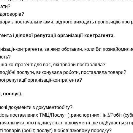
рати?
 договорів?
овору з постачальниками, від кого виходить пропозицію про
та і ділової репутації організації-контрагента.
нізації-контрагента, за яких обставин, коли Ви познайомили
ують?
ація-контрагент для вас, які товари поставляла?
 подібні послуги, виконувала роботи, поставляла товари?
ої репутації організації-контрагента?
, послуг).
уючі документи з документообігу?
якість поставлених ТМЦ/Послуг (транспортних і ін.)/Робіт (су
ачальника, хто підписується в документі, де відбувається пр
і товарів (робіт, послуг) в обов’язковому порядку?