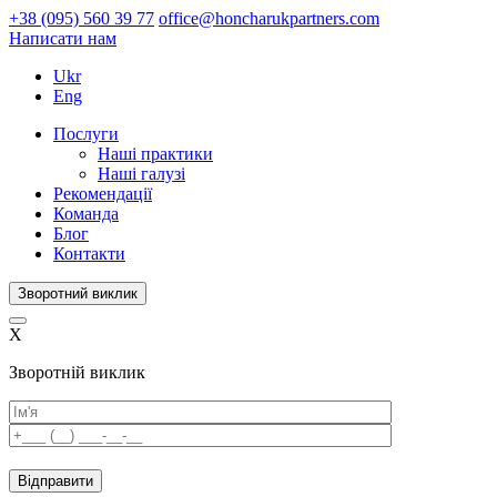
+38 (095) 560 39 77
office@honcharukpartners.com
Написати нам
Ukr
Eng
Послуги
Наші практики
Наші галузі
Рекомендації
Команда
Блог
Контакти
Зворотний виклик
X
Зворотній виклик
Please
leave