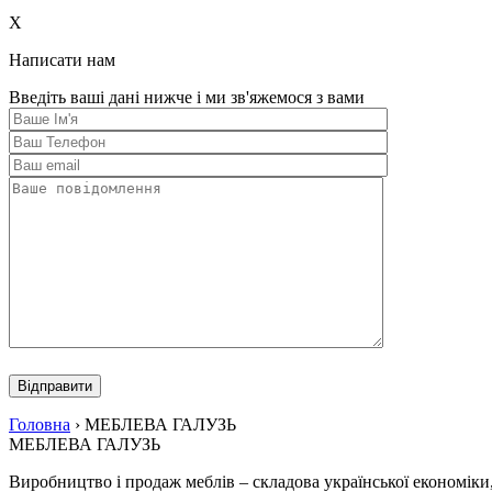
this
field
X
empty.
Написати нам
Введіть ваші дані нижче і ми зв'яжемося з вами
Please
leave
this
field
Головна
›
МЕБЛЕВА ГАЛУЗЬ
empty.
МЕБЛЕВА ГАЛУЗЬ
Виробництво і продаж меблів – складова української економіки