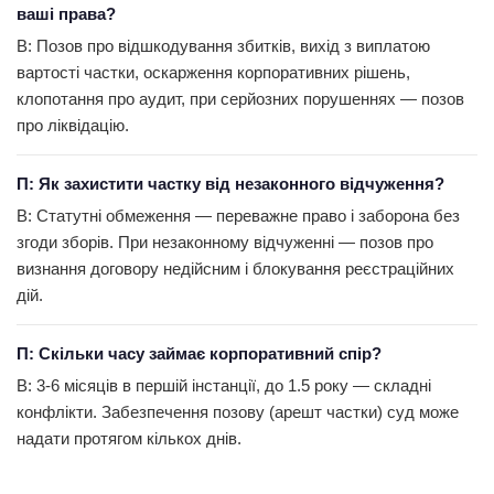
ваші права?
В: Позов про відшкодування збитків, вихід з виплатою
вартості частки, оскарження корпоративних рішень,
клопотання про аудит, при серйозних порушеннях — позов
про ліквідацію.
П: Як захистити частку від незаконного відчуження?
В: Статутні обмеження — переважне право і заборона без
згоди зборів. При незаконному відчуженні — позов про
визнання договору недійсним і блокування реєстраційних
дій.
П: Скільки часу займає корпоративний спір?
В: 3-6 місяців в першій інстанції, до 1.5 року — складні
конфлікти. Забезпечення позову (арешт частки) суд може
надати протягом кількох днів.