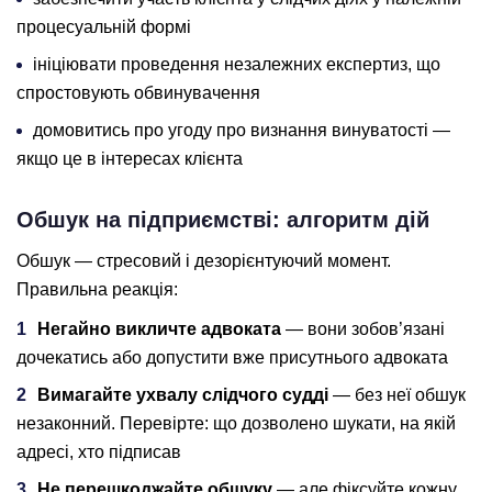
процесуальній формі
ініціювати проведення незалежних експертиз, що
спростовують обвинувачення
домовитись про угоду про визнання винуватості —
якщо це в інтересах клієнта
Обшук на підприємстві: алгоритм дій
Обшук — стресовий і дезорієнтуючий момент.
Правильна реакція:
Негайно викличте адвоката
— вони зобов’язані
дочекатись або допустити вже присутнього адвоката
Вимагайте ухвалу слідчого судді
— без неї обшук
незаконний. Перевірте: що дозволено шукати, на якій
адресі, хто підписав
Не перешкоджайте обшуку
— але фіксуйте кожну