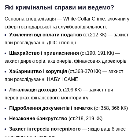
Які кримінальні справи ми ведемо?
Основна спеціалізація — White-Collar Crime: злочини у
сфері господарської та службової діяльності.
Ухилення від сплати податків
(ст.212 КК) — захист
при розслідуванні ДПС і поліції
Шахрайство і привласнення
(ст.190, 191 КК) —
захист директорів, акціонерів, фінансових директорів
Хабарництво і корупція
(ст.368-370 КК) — захист
при розслідуванні НАБУ і САМЕ
Легалізація доходів
(ст.209 КК) — захист при
перевірках фінансового моніторингу
Підроблення документів і печаток
(ст.358, 366 КК)
Незаконне банкрутство
(ст.218, 219 КК)
Захист інтересів потерпілого
— якщо ваш бізнес
став жертвою злочину