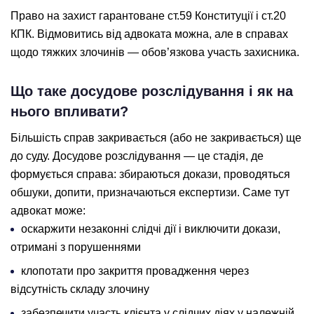
Право на захист гарантоване ст.59 Конституції і ст.20
КПК. Відмовитись від адвоката можна, але в справах
щодо тяжких злочинів — обов’язкова участь захисника.
Що таке досудове розслідування і як на
нього впливати?
Більшість справ закривається (або не закривається) ще
до суду. Досудове розслідування — це стадія, де
формується справа: збираються докази, проводяться
обшуки, допити, призначаються експертизи. Саме тут
адвокат може:
оскаржити незаконні слідчі дії і виключити докази,
отримані з порушеннями
клопотати про закриття провадження через
відсутність складу злочину
забезпечити участь клієнта у слідчих діях у належній