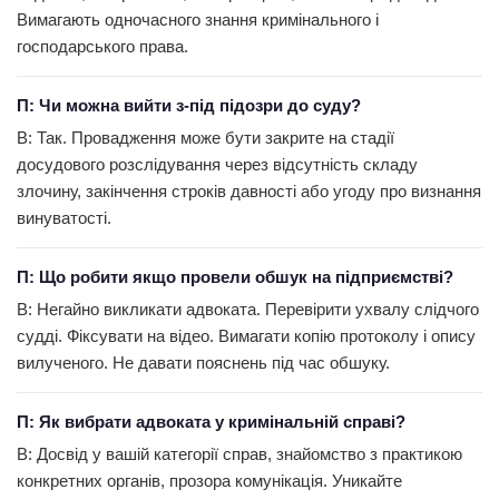
Вимагають одночасного знання кримінального і
господарського права.
П: Чи можна вийти з-під підозри до суду?
В: Так. Провадження може бути закрите на стадії
досудового розслідування через відсутність складу
злочину, закінчення строків давності або угоду про визнання
винуватості.
П: Що робити якщо провели обшук на підприємстві?
В: Негайно викликати адвоката. Перевірити ухвалу слідчого
судді. Фіксувати на відео. Вимагати копію протоколу і опису
вилученого. Не давати пояснень під час обшуку.
П: Як вибрати адвоката у кримінальній справі?
В: Досвід у вашій категорії справ, знайомство з практикою
конкретних органів, прозора комунікація. Уникайте