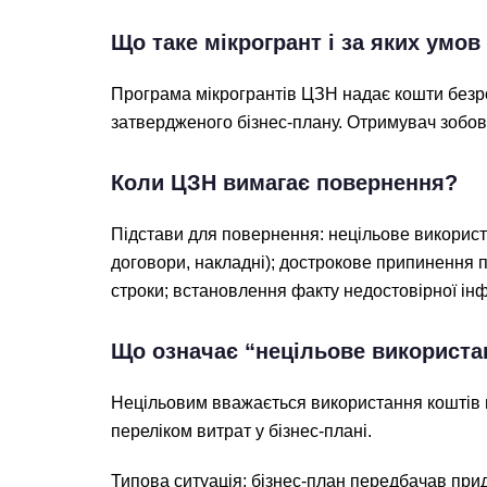
Що таке мікрогрант і за яких умо
Програма мікрогрантів ЦЗН надає кошти безроб
затвердженого бізнес-плану. Отримувач зобов’
Коли ЦЗН вимагає повернення?
Підстави для повернення: нецільове використа
договори, накладні); дострокове припинення п
строки; встановлення факту недостовірної інф
Що означає “нецільове використа
Нецільовим вважається використання коштів н
переліком витрат у бізнес-плані.
Типова ситуація: бізнес-план передбачав при