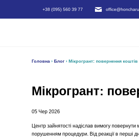
+38 (095) 560 39 77
office@honcharu
Головна
›
Блог
›
Мікрогрант: повернення коштів 
Мікрогрант: пове
05 Чер 2026
Центр зайнятості надіслав вимогу повернути мі
порушенням процедури. Від реакції в перші дн