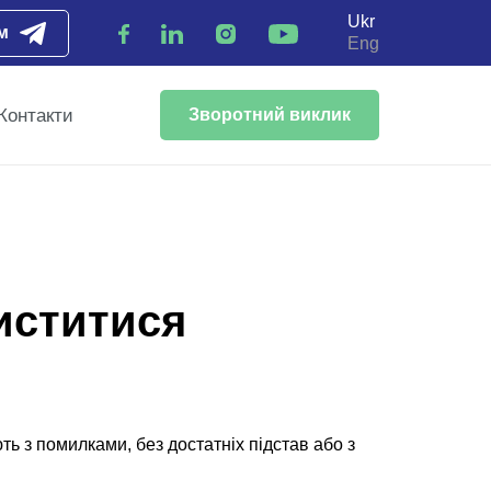
Ukr
м
Eng
Контакти
Зворотний виклик
хиститися
ть з помилками, без достатніх підстав або з