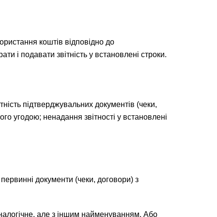
користання коштів відповідно до
ти і подавати звітність у встановлені строки.
утність підтверджувальних документів (чеки,
ого угодою; ненадання звітності у встановлені
первинні документи (чеки, договори) з
налогічне, але з іншим найменуванням. Або