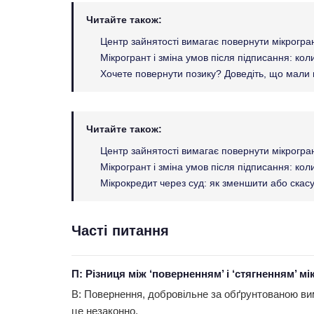
Читайте також:
Центр зайнятості вимагає повернути мікрогран
Мікрогрант і зміна умов після підписання: ко
Хочете повернути позику? Доведіть, що мали 
Читайте також:
Центр зайнятості вимагає повернути мікрогран
Мікрогрант і зміна умов після підписання: ко
Мікрокредит через суд: як зменшити або скас
Часті питання
П: Різниця між ‘поверненням’ і ‘стягненням’ м
В: Повернення, добровільне за обґрунтованою вим
це незаконно.