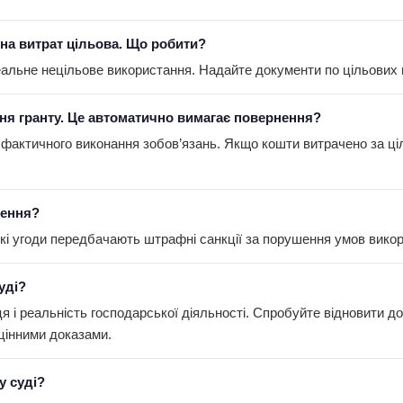
ина витрат цільова. Що робити?
альне нецільове використання. Надайте документи по цільових в
ння гранту. Це автоматично вимагає повернення?
і фактичного виконання зобов’язань. Якщо кошти витрачено за ці
нення?
які угоди передбачають штрафні санкції за порушення умов викори
уді?
 і реальність господарської діяльності. Спробуйте відновити док
оцінними доказами.
у суді?