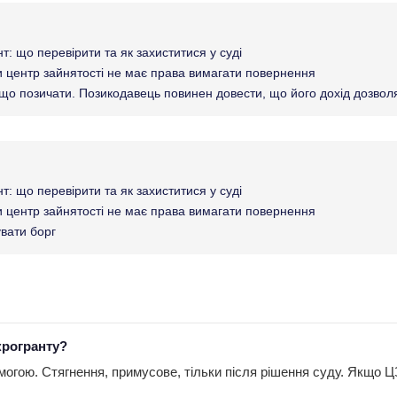
т: що перевірити та як захиститися у суді
ли центр зайнятості не має права вимагати повернення
що позичати. Позикодавець повинен довести, що його дохід дозволя
т: що перевірити та як захиститися у суді
ли центр зайнятості не має права вимагати повернення
увати борг
ікрогранту?
огою. Стягнення, примусове, тільки після рішення суду. Якщо Ц