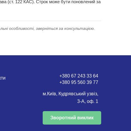
ава (ст. 122 КАС). Строк може бути поновлений за
льні особливості, зверніться за консультацією.
+380 67 243 33 64
кти
+380 95 560 39 77
м.Київ, Кудрявський узвіз,
3-А, оф. 1
Зворотний виклик