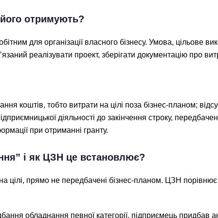
в його отримують?
ітним для організації власного бізнесу. Умова, цільове ви
язаний реалізувати проект, зберігати документацію про витра
ння коштів, тобто витрати на цілі поза бізнес-планом; відс
ідприємницької діяльності до закінчення строку, передбачен
ормації при отриманні гранту.
ння” і як ЦЗН це встановлює?
а цілі, прямо не передбачені бізнес-планом. ЦЗН порівнює 
дбання обладнання певної категорії, підприємець придбав а