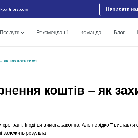
Написати на
kpartners.com
Послуги
Рекомендації
Команда
Блог
– як захиститися
рнення коштів – як за
крогрант. Іноді ця вимога законна. Але нерідко її виставляю
і залежить результат.