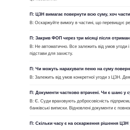
П: ЦЗН вимагає повернути всю суму, хоч част
В: Оскаржуйте вимогу в частині, що перевищує ре
П: Закрив ФОП через три місяці після отрима
В: Не автоматично. Все залежить від умов угоди 
підстави для захисту.
П: Чи можуть нарахувати пеню на суму повер
В: Залежить від умов конкретної угоди з ЦЗН. Де
П: Документи частково втрачені. Чи є шанс у с
В: Є. Суди враховують добросовісність підприємця
банківські виписки. Відновлені документи є повн
П: Скільки часу є на оскарження рішення ЦЗН 