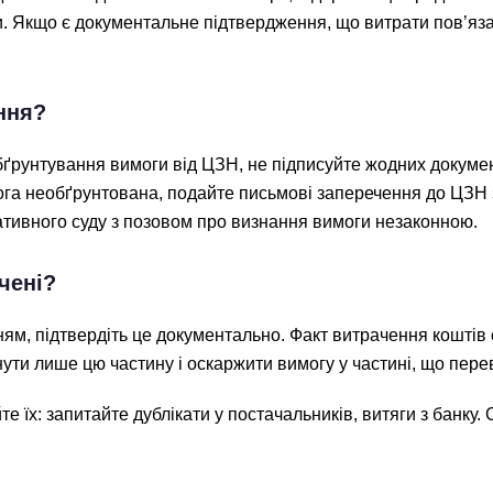
 Якщо є документальне підтвердження, що витрати пов’язані
ння?
ґрунтування вимоги від ЦЗН, не підписуйте жодних документі
имога необґрунтована, подайте письмові заперечення до ЦЗН
ативного суду з позовом про визнання вимоги незаконною.
чені?
ям, підтвердіть це документально. Факт витрачення коштів 
нути лише цю частину і оскаржити вимогу у частині, що пе
 їх: запитайте дублікати у постачальників, витяги з банку.