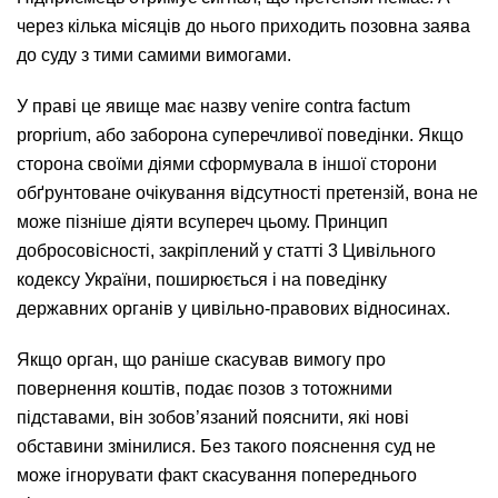
через кілька місяців до нього приходить позовна заява
до суду з тими самими вимогами.
У праві це явище має назву venire contra factum
proprium, або заборона суперечливої поведінки. Якщо
сторона своїми діями сформувала в іншої сторони
обґрунтоване очікування відсутності претензій, вона не
може пізніше діяти всупереч цьому. Принцип
добросовісності, закріплений у статті 3 Цивільного
кодексу України, поширюється і на поведінку
державних органів у цивільно-правових відносинах.
Якщо орган, що раніше скасував вимогу про
повернення коштів, подає позов з тотожними
підставами, він зобов’язаний пояснити, які нові
обставини змінилися. Без такого пояснення суд не
може ігнорувати факт скасування попереднього