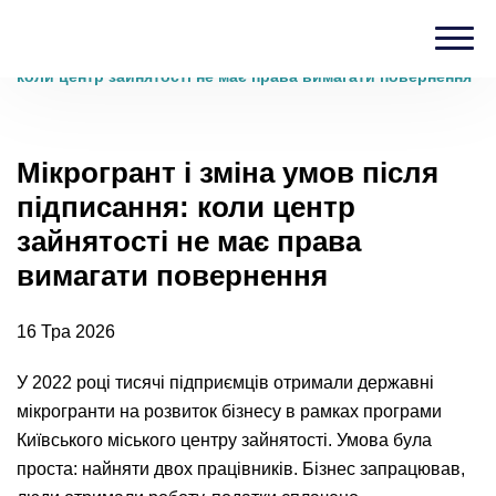
Головна
›
Блог
›
Мікрогрант і зміна умов після підписання:
коли центр зайнятості не має права вимагати повернення
Мікрогрант і зміна умов після
підписання: коли центр
зайнятості не має права
вимагати повернення
16 Тра 2026
У 2022 році тисячі підприємців отримали державні
мікрогранти на розвиток бізнесу в рамках програми
Київського міського центру зайнятості. Умова була
проста: найняти двох працівників. Бізнес запрацював,