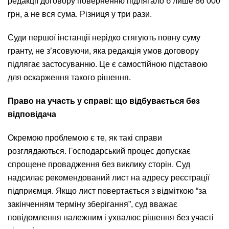
редакції договору поверненню підлягало б лише 86 000
грн, а не вся сума. Різниця у три рази.
Суди першої інстанції нерідко стягують повну суму
гранту, не з’ясовуючи, яка редакція умов договору
підлягає застосуванню. Це є самостійною підставою
для оскарження такого рішення.
Право на участь у справі: що відбувається без
відповідача
Окремою проблемою є те, як такі справи
розглядаються. Господарський процес допускає
спрощене провадження без виклику сторін. Суд
надсилає рекомендований лист на адресу реєстрації
підприємця. Якщо лист повертається з відміткою “за
закінченням терміну зберігання”, суд вважає
повідомлення належним і ухвалює рішення без участі