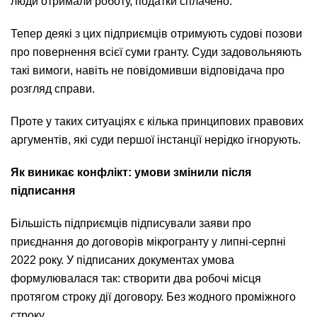
люди отримали роботу, податки сплачено.
Тепер деякі з цих підприємців отримують судові позови
про повернення всієї суми гранту. Суди задовольняють
такі вимоги, навіть не повідомивши відповідача про
розгляд справи.
Проте у таких ситуаціях є кілька принципових правових
аргументів, які суди першої інстанції нерідко ігнорують.
Як виникає конфлікт: умови змінили після
підписання
Більшість підприємців підписували заяви про
приєднання до договорів мікрогранту у липні-серпні
2022 року. У підписаних документах умова
формулювалася так: створити два робочі місця
протягом строку дії договору. Без жодного проміжного
строку.