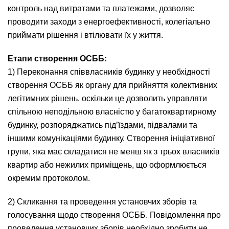
контроль над витратами та платежами, дозволяє
проводити заходи з енергоефективності, колегіально
приймати рішення і втілювати їх у життя.
Етапи створення ОСББ
:
1) Переконання співвласників будинку у необхідності
створення ОСББ як органу для прийняття колективних
легітимних рішень, оскільки це дозволить управляти
спільною неподільною власністю у багатоквартирному
будинку, розпоряджатись під’їздами, підвалами та
іншими комунікаціями будинку. Створення ініціативної
групи, яка має складатися не менш як з трьох власників
квартир або нежилих приміщень, що оформлюється
окремим протоколом.
2) Скликання та проведення установчих зборів та
голосування щодо створення ОСББ. Повідомлення про
проведення установчих зборів необхідно зробити не