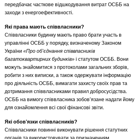
передбачає часткове відшкодування витрат ОСББ на
заходи з енергоефективності.
Які права мають співвласники?
Співвласники будинку мають право брати участь в
управлінні ОСББ у порядку, визначеному Законом
України
«Про об’єднання співвласників
багатоквартирних будинків»
і статутом ОСББ. Вони
можуть знайомитися з протоколами загальних зборів,
робити з них виписки, а також одержувати інформацію
про діяльність ОСББ, вимагати захисту своїх прав та
дотримання співвласниками правил добросусідства.
ОСББ на вимогу співвласника зобов’язане надати йому
для ознайомлення всі свої фінансові звіти.
Які
обов’язки співвласників?
Співвласники повинні виконувати рішення статутних
органів та використовувати за призначенням