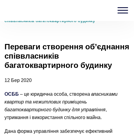
Головна
›
Блог
›
Переваги створення об’єднання
співвласників багатоквартирного будинку
Переваги створення об’єднання
співвласників
багатоквартирного будинку
12 Бер 2020
ОСББ
– це юридична особа, створена
власниками
квартир та нежитлових приміщень
багатоквартирного будинку для управління
,
утримання і використання спільного майна.
Дана форма управління забезпечує ефективний