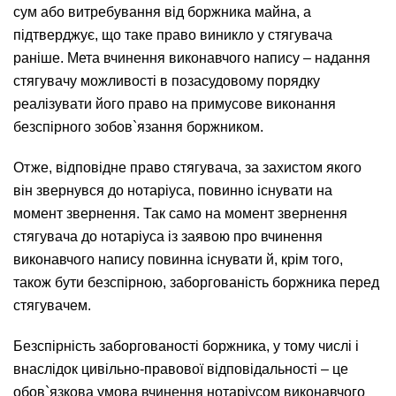
сум або витребування від боржника майна, а
підтверджує, що таке право виникло у стягувача
раніше. Мета вчинення виконавчого напису – надання
стягувачу можливості в позасудовому порядку
реалізувати його право на примусове виконання
безспірного зобов`язання боржником.
Отже, відповідне право стягувача, за захистом якого
він звернувся до нотаріуса, повинно існувати на
момент звернення. Так само на момент звернення
стягувача до нотаріуса із заявою про вчинення
виконавчого напису повинна існувати й, крім того,
також бути безспірною, заборгованість боржника перед
стягувачем.
Безспірність заборгованості боржника, у тому числі і
внаслідок цивільно-правової відповідальності – це
обов`язкова умова вчинення нотаріусом виконавчого