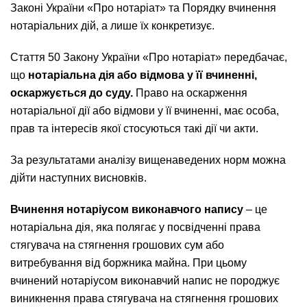
Законі України «Про нотаріат» та Порядку вчинення
нотаріальних дій, а лише їх конкретизує.
Стаття 50 Закону України «Про нотаріат» передбачає,
що
нотаріальна дія або відмова у її вчиненні,
оскаржується до суду.
Право на оскарження
нотаріальної дії або відмови у її вчиненні, має особа,
прав та інтересів якої стосуються такі дії чи акти.
За результатами аналізу вищенаведених норм можна
дійти наступних висновків.
Вчинення нотаріусом виконавчого напису
– це
нотаріальна дія, яка полягає у посвідченні права
стягувача на стягнення грошових сум або
витребування від боржника майна. При цьому
вчинений нотаріусом виконавчий напис не породжує
виникнення права стягувача на стягнення грошових