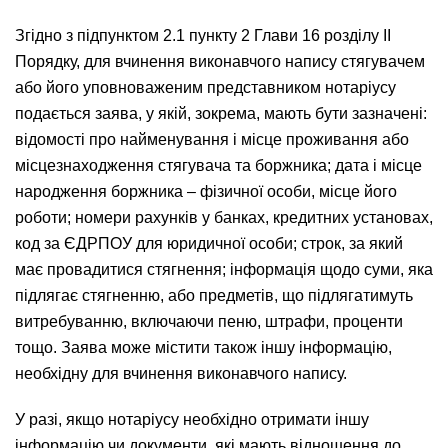
Згідно з підпунктом 2.1 пункту 2 Глави 16 розділу ІІ
Порядку, для вчинення виконавчого напису стягувачем
або його уповноваженим представником нотаріусу
подається заява, у якій, зокрема, мають бути зазначені:
відомості про найменування і місце проживання або
місцезнаходження стягувача та боржника; дата і місце
народження боржника – фізичної особи, місце його
роботи; номери рахунків у банках, кредитних установах,
код за ЄДРПОУ для юридичної особи; строк, за який
має провадитися стягнення; інформація щодо суми, яка
підлягає стягненню, або предметів, що підлягатимуть
витребуванню, включаючи пеню, штрафи, проценти
тощо. Заява може містити також іншу інформацію,
необхідну для вчинення виконавчого напису.
У разі, якщо нотаріусу необхідно отримати іншу
інформацію чи документи, які мають відношення до