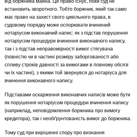
від боржника майна. Це право існує, поки суд не
встановить зворотного. Тобто боржник, який так само
має право на захист свого цивільного права, в
судовому порядку може оспорювати вчинений
нотаріусом виконавчий напис: як з підстав порушення
нотаріусом процедури вчинення виконавчого напису,
так і з підстав неправомірності вимог стягувача
(повністю чи в частині розміру заборгованості або
спливу строків давності за вимогами в повному обсязі
чи їх частині), з якими той звернувся до нотаріуса для
вчинення виконавчого напису.
Підставами оскарження виконавчих написів може бути
як порушення нотаріусом процедури вчинення напису
(наприклад, неповідомлення боржника про вимогу
кредитора), так і необґрунтованість вимог до боржника.
Тому суд при вирішенні спору про визнання