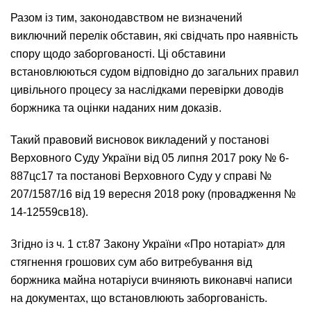
Разом із тим, законодавством не визначений
виключний перелік обставин, які свідчать про наявність
спору щодо заборгованості. Ці обставини
встановлюються судом відповідно до загальних правил
цивільного процесу за наслідками перевірки доводів
боржника та оцінки наданих ним доказів.
Такий правовий висновок викладений у постанові
Верховного Суду України від 05 липня 2017 року № 6-
887цс17 та постанові Верховного Суду у справі №
207/1587/16 від 19 вересня 2018 року (провадження №
14-12559св18).
Згідно із ч. 1 ст.87 Закону України «Про нотаріат» для
стягнення грошових сум або витребування від
боржника майна нотаріуси вчиняють виконавчі написи
на документах, що встановлюють заборгованість.