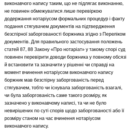
виконавчого напису таким, що не підлягає виконанню,
не повинен обмежуватися лише перевіркою
додержання нотаріусом формальних процедур і факту
подання стягувачем документів на підтвердження
безспірної заборгованості боржника згідно з Переліком
документів. Для правильного застосування положень
статей 87, 88 Закону «Про нотаріат» у такому спорі суд
повинен перевірити доводи боржника у повному обсязі
й встановити та зазначити у рішенні чи справді на
момент вчинення нотаріусом виконавчого напису
боржник мав безспірну заборгованість перед
стягувачем, тобто чи існувала заборгованість взагалі,
чи була заборгованість саме такого розміру, як
зазначено у виконавчому написі, та чи не було
невирішених по суті спорів щодо заборгованості або її
розміру станом на час вчинення нотаріусом
виконавчого напису.