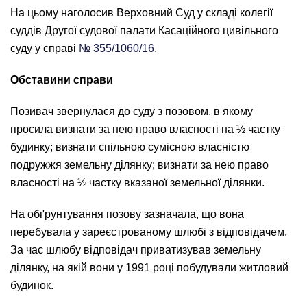
На цьому наголосив Верховний Суд у складі колегії
суддів Другої судової палати Касаційного цивільного
суду у справі
№ 355/1060/16
.
Обставини справи
Позивач звернулася до суду з позовом, в якому
просила визнати за нею право власності на ½ частку
будинку; визнати спільною сумісною власністю
подружжя земельну ділянку; визнати за нею право
власності на ½ частку вказаної земельної ділянки.
На обґрунтування позову зазначала, що вона
перебувала у зареєстрованому шлюбі з відповідачем.
За час шлюбу відповідач приватизував земельну
ділянку, на якій вони у 1991 році побудували житловий
будинок.