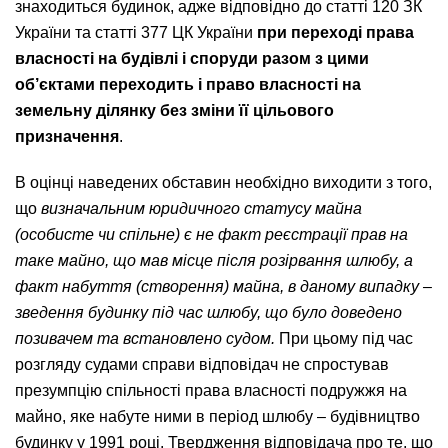
знаходиться будинок, адже відповідно до статті 120 ЗК
України та статті 377 ЦК України
при переході права
власності на будівлі і споруди разом з цими
об’єктами переходить і право власності на
земельну ділянку без зміни її цільового
призначення
.
В оцінці наведених обставин необхідно виходити з того,
що
визначальним юридичного статусу майна
(особисте чи спільне) є не факт реєстрації прав на
таке майно, що мав місце після розірвання шлюбу, а
факт набуття (створення) майна, в даному випадку –
зведення будинку під час шлюбу, що було доведено
позивачем та встановлено судом.
При цьому під час
розгляду судами справи відповідач не спростував
презумпцію спільності права власності подружжя на
майно, яке набуте ними в період шлюбу – будівництво
будинку у 1991 році. Твердження відповідача про те, що