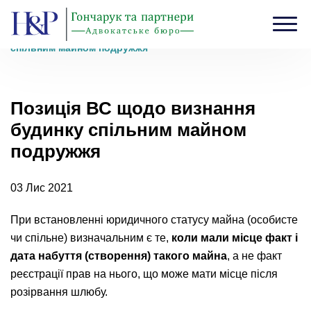
Головна
›
Блог
›
Позиція ВС щодо визнання будинку
спільним майном подружжя
Позиція ВС щодо визнання
будинку спільним майном
подружжя
03 Лис 2021
При встановленні юридичного статусу майна (особисте
чи спільне) визначальним є те,
коли мали місце факт і
дата набуття (створення) такого майна
, а не факт
реєстрації прав на нього, що може мати місце після
розірвання шлюбу.