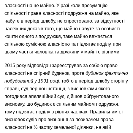
власності на це майно. У разі коли презумпцію
спільності права власності подружжя на майно, яке
набуте в період шлюбу, не спростовано, за відсутності
належних доказів того, що майно набуте за особисті
кошти одного з подружжя, таке майно ввжається
спільною сумісною власністю та підлягає поділу, при
цьому частки чоловіка та дружини у майні є рівними.
2015 року відповідач зареєстрував за собою право
власності на спірний будинок, проте
будинок фактично
побудований у 1991 році
, тобто в період шлюбу сторін у
справі, суд першої інстанції, з висновками якого
погодився апеляційний суд, дійшов обґрунтованого
висновку, що будинок є спільним майном подружжя,
тому підлягає поділу в рівних частках. Правильним є і
висновок судів про визнання за позивачем права
власності на ½ частку земельної ділянки, на якій