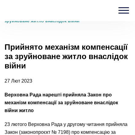
Головна
›
Блог
›
Прийнято механізм компенсації за
зруйноване житло внаслідок війни
Прийнято механізм компенсації
за зруйноване житло внаслідок
війни
27 Лют 2023
Верховна Рада нарешті прийняла Закон про
механізм компенсації за зруйноване внаслідок
війни житло
23 лютого Верховна Рада у другому читання прийняла
Закон (законопроєкт № 7198) про компенсацію за