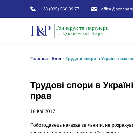
+38 (095) 560 39 77
office@honcharu
Головна
›
Блог
›
Трудові спори в Україні: незак
Трудові спори в Україн
прав
19 Кві 2017
Роботодавець наказав звільнити, не розрахува
конкретні права та строки для їх захисту.