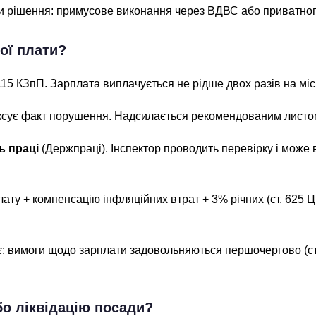
и рішення: примусове виконання через ВДВС або приватног
ої плати?
115 КЗпП. Зарплата виплачується не рідше двох разів на міс
сує факт порушення. Надсилається рекомендованим листом 
ь праці
(Держпраці). Інспектор проводить перевірку і може 
у + компенсацію інфляційних втрат + 3% річних (ст. 625 ЦК)
є: вимоги щодо зарплати задовольняються першочергово (ст
бо ліквідацію посади?