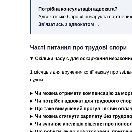
Потрібна консультація адвоката?
Адвокатське бюро «Гончарук та партнери»: 
Зв’язатись з адвокатом →
Часті питання про трудові спори
Скільки часу є для оскарження незаконн
1 місяць з дня вручення копії наказу про звіл
судом.
Чи можна отримати компенсацію за мор
Чи потрібен адвокат для трудового спо
Що таке вимушений прогул і як він опла
Чи можна стягнути зарплату без трудов
Чи зупиняє апеляція рішення про поновл
Що робити, якщо роботодавець примушу