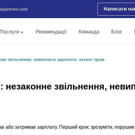
Написати на
kpartners.com
Послуги
Рекомендації
Команда
Блог
онне звільнення, невиплата зарплати, захист прав
і: незаконне звільнення, неви
в або затримав зарплату. Перший крок: зрозуміти, порушив в