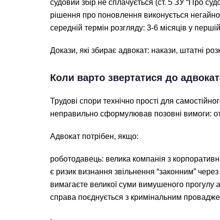
судовий збір не сплачується (ст. 5 ЗУ “Про судо
рішення про поновлення виконується негайно,
середній термін розгляду: 3-6 місяців у першій
Докази, які збирає адвокат: накази, штатні роз
Коли варто звертатися до адвокат
Трудові спори технічно прості для самостійно
неправильно сформулював позовні вимоги: о
Адвокат потрібен, якщо:
роботодавець: велика компанія з корпоратив
є ризик визнання звільнення “законним” чере
вимагаєте великої суми вимушеного прогулу 
справа поєднується з кримінальним провадж