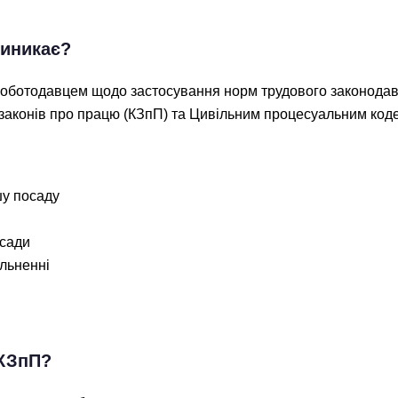
виникає?
 роботодавцем щодо застосування норм трудового законодавс
законів про працю (КЗпП) та Цивільним процесуальним код
шу посаду
осади
ільненні
 КЗпП?