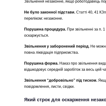
Звільнення незаконне, якщо роботодавець пор
Не було законної підстави.
Статті 40, 41 КЗ
переліком: незаконне.
Порушена процедура.
При звільненні за п. 1 
оскаржується.
Звільнення у заборонений період.
Не можна 
повна ліквідація підприємства.
Порушена форма.
Наказ про звільнення вида
відшкодовує середній заробіток за весь цей час
Звільнення “добровільно” під тиском.
Якщо
повідомлення, листи, свідки.
Який строк для оскарження незак