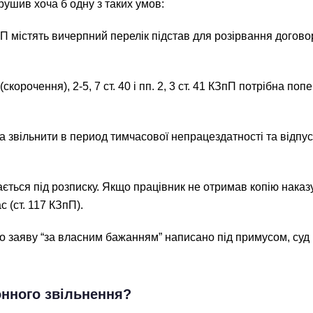
ушив хоча б одну з таких умов:
пП містять вичерпний перелік підстав для розірвання договор
(скорочення), 2-5, 7 ст. 40 і пп. 2, 3 ст. 41 КЗпП потрібна п
звільнити в период тимчасової непрацездатності та відпустк
ється під розписку. Якщо працівник не отримав копію наказ
 (ст. 117 КЗпП).
 заяву “за власним бажанням” написано під примусом, суд 
онного звільнення?