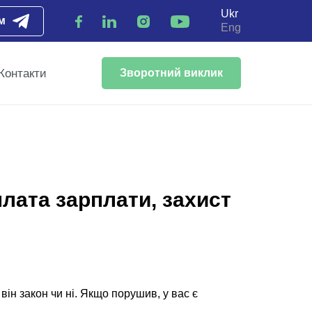
Ukr
м
Eng
Контакти
Зворотний виклик
плата зарплати, захист
ін закон чи ні. Якщо порушив, у вас є