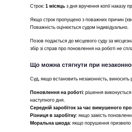
Строк:
1 місяць
з дня вручення копії наказу п
Якщо строк пропущено з поважних причин (хво
Поважність оцінюється судом індивідуально.
Позов подається до місцевого суду за місцезн
збір зі справ про поновлення на роботі не спл
Що можна стягнути при незаконно
Суд, якщо встановить незаконність, виносить 
Поновлення на роботі
: рішення виконується
наступного дня.
Середній заробіток за час вимушеного про
Різниця в заробітку
: якщо замість поновлен
Моральна шкода
: якщо порушення призвело д