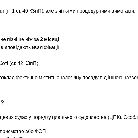
я (п. 1 ст. 40 КЗпП), але з чіткими процедурними вимогами.
не пізніше ніж за
2 місяці
відповідають кваліфікації
ті (ст. 42 КЗпП)
зклад фактично містить аналогічну посаду під іншою назво
і?
цевих судах у порядку цивільного судочинства (ЦПК). Особл
ідприємство або ФОП