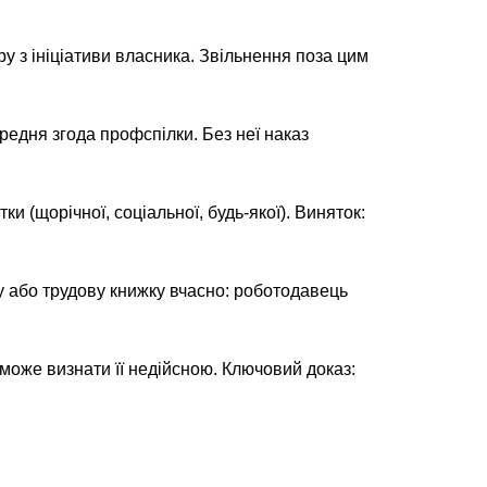
у з ініціативи власника. Звільнення поза цим
опередня згода профспілки. Без неї наказ
и (щорічної, соціальної, будь-якої). Виняток:
у або трудову книжку вчасно: роботодавець
може визнати її недійсною. Ключовий доказ: