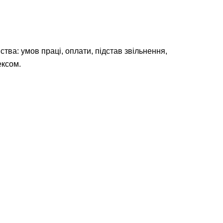
тва: умов праці, оплати, підстав звільнення,
ексом.