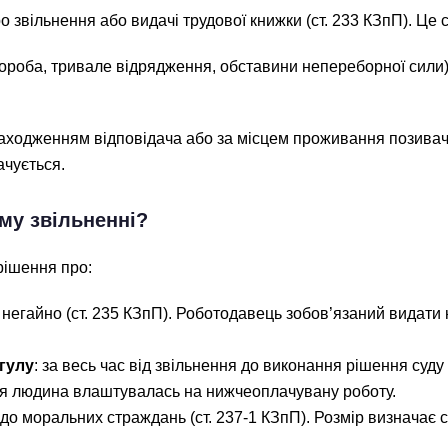
ро звільнення або видачі трудової книжки (ст. 233 КЗпП). Це
роба, тривале відрядження, обставини непереборної сили), 
аходженням відповідача або за місцем проживання позивача:
ачується.
му звільненні?
рішення про:
 негайно (ст. 235 КЗпП). Роботодавець зобов’язаний видати 
гулу
: за весь час від звільнення до виконання рішення суду 
ня людина влаштувалась на нижчеоплачувану роботу.
о моральних страждань (ст. 237-1 КЗпП). Розмір визначає с