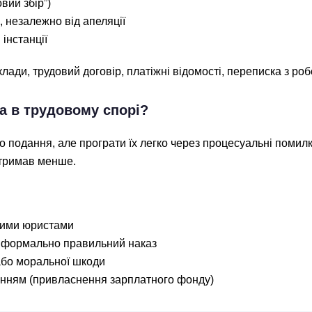
вий збір”)
 незалежно від апеляції
 інстанції
клади, трудовий договір, платіжні відомості, переписка з роб
а в трудовому спорі?
го подання, але програти їх легко через процесуальні помилк
тримав менше.
ними юристами
з формально правильний наказ
або моральної шкоди
енням (привласнення зарплатного фонду)