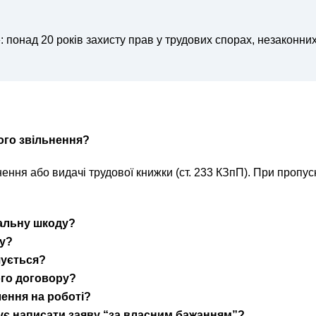
понад 20 років захисту прав у трудових спорах, незаконних 
ого звільнення?
ьнення або видачі трудової книжки (ст. 233 КЗпП). При проп
альну шкоду?
ру?
чується?
ого договору?
ення на роботі?
є написати заяву “за власним бажанням”?