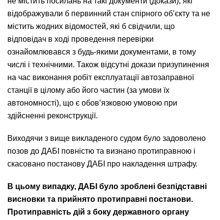
не містить посилань на такі документи (докази), які
відображували б первинний стан спірного об’єкту та не
містить жодних відомостей, які б свідчили, що
відповідач в ході проведення перевірки
ознайомлювався з будь-якими документами, в тому
числі і технічними. Також відсутні докази призупинення
на час виконання робіт експлуатації автозаправної
станції в цілому або його частин (за умови їх
автономності), що є обов’язковою умовою при
здійсненні реконструкції.
Виходячи з вище викладеного судом було задоволено
позов до ДАБІ повністю та визнано протиправною і
скасовано постанову ДАБІ про накладення штрафу.
В цьому випадку, ДАБІ було зроблені безпідставні
висновки та прийнято протиправні постанови.
Протиправність дій з боку державного органу