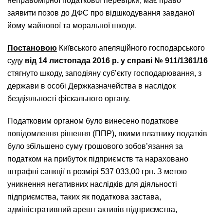
неправомірної податкової перевірки, має право
заявити позов до ДФС про відшкодування завданої
йому майнової та моральної шкоди.
Постановою
Київського апеляційного господарського
суду
від 14 листопада 2016 р. у справі № 911/1361/16
стягнуто шкоду, заподіяну суб’єкту господарювання, з
держави в особі Держказначейства в наслідок
бездіяльності фіскального органу.
Податковим органом було винесено податкове
повідомлення рішення (ППР), якими платнику податків
було збільшено суму грошового зобов’язання за
податком на прибуток підприємств та нараховано
штрафні санкції в розмірі 537 033,00 грн. З метою
уникнення негативних наслідків для діяльності
підприємства, таких як податкова застава,
адміністративний арешт активів підприємства,