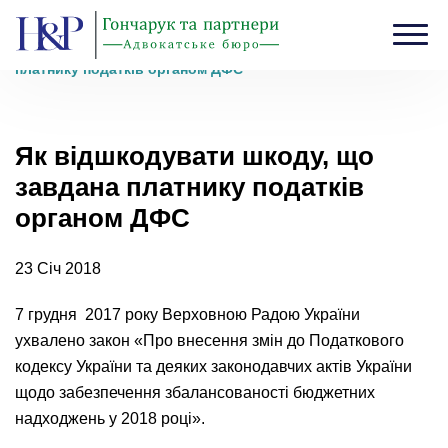
Головна
›
Блог
›
Як відшкодувати шкоду, що завдана
платнику податків органом ДФС
Як відшкодувати шкоду, що
завдана платнику податків
органом ДФС
23 Січ 2018
7 грудня 2017 року Верховною Радою України
ухвалено закон «Про внесення змін до Податкового
кодексу України та деяких законодавчих актів України
щодо забезпечення збалансованості бюджетних
надходжень у 2018 році».