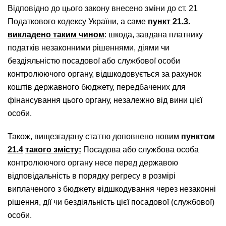
Відповідно до цього закону внесено зміни до ст. 21
Податкового кодексу України, а саме
пункт 21.3.
викладено таким чином
: шкода, завдана платнику
податків незаконними рішеннями, діями чи
бездіяльністю посадової або службової особи
контролюючого органу, відшкодовується за рахунок
коштів державного бюджету, передбачених для
фінансування цього органу, незалежно від вини цієї
особи.
Також, вищезгадану статтю доповнено новим
пунктом
21.4
такого змісту:
Посадова або службова особа
контролюючого органу несе перед державою
відповідальність в порядку регресу в розмірі
виплаченого з бюджету відшкодування через незаконні
рішення, дії чи бездіяльність цієї посадової (службової)
особи.