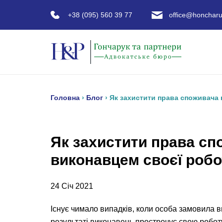
+38 (095) 560 39 77
office@honcharu
Головна
›
Блог
›
Як захистити права споживача 
Як захистити права сп
виконавцем своєї робо
24 Січ 2021
Існує чимало випадків, коли особа замовила 
результаті виконавець прострочує свою роботу