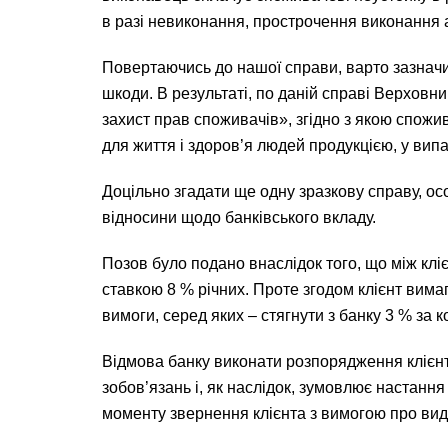
в разі невиконання, прострочення виконання а
Повертаючись до нашої справи, варто зазначи
шкоди. В результаті, по даній справі Верховн
захист прав споживачів», згідно з якою спож
для життя і здоров’я людей продукцією, у ви
Доцільно згадати ще одну зразкову справу, ос
відносини щодо банківського вкладу.
Позов було подано внаслідок того, що між клі
ставкою 8 % річних. Проте згодом клієнт вима
вимоги, серед яких – стягнути з банку 3 % за 
Відмова банку виконати розпорядження клієнта
зобов’язань і, як наслідок, зумовлює настання
моменту звернення клієнта з вимогою про вида