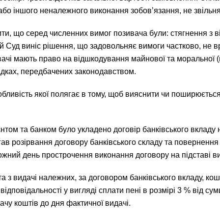
бо іншого неналежного виконання зобов’язання, не звільняє
ти, що серед численних вимог позивача були: стягнення з 
ий Суд виніс рішення, що задовольняє вимоги частково, не в
ивачі мають право на відшкодування майнової та моральної 
падках, передбачених законодавством.
обливість якої полягає в тому, щоб вияснити чи поширюється
єнтом та банком було укладено договір банківського вкладу 
гав розірвання договору банківського складу та повернення 
кожний день прострочення виконання договору на підставі ви
 з видачі належних, за договором банківського вкладу, кош
 відповідальності у вигляді сплати пені в розмірі 3 % від с
чу коштів до дня фактичної видачі.