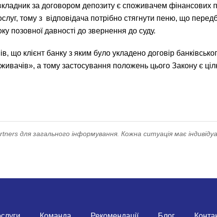
вкладник за договором депозиту є споживачем фінансових по
луг, тому з відповідача потрібно стягнути пеню, що передба
ку позовної давності до звернення до суду.
ів, що клієнт банку з яким було укладено договір банківськ
оживачів», а тому застосування положень цього Закону є ці
ners для загального інформування. Кожна ситуація має індивідуа
слуги
Команда
Рекомендації
Блог
Конта