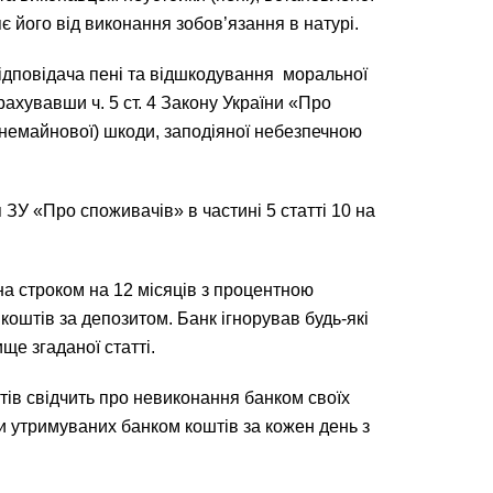
 його від виконання зобов’язання в натурі.
відповідача пені та відшкодування моральної
рахувавши ч. 5 ст. 4 Закону України «Про
(немайнової) шкоди, заподіяної небезпечною
 ЗУ «Про споживачів» в частині 5 статті 10 на
на строком на 12 місяців з процентною
коштів за депозитом. Банк ігнорував будь-які
ще згаданої статті.
тів свідчить про невиконання банком своїх
уми утримуваних банком коштів за кожен день з