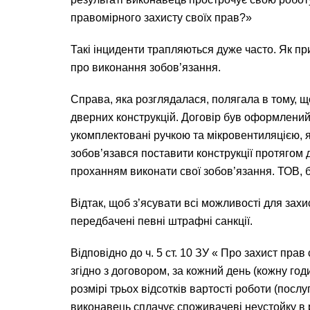
правомірного захисту своїх прав?»
Такі інциденти трапляються дуже часто. Як п
про виконання зобов’язання.
Справа, яка розглядалася, полягала в тому, щ
дверних конструкцій. Договір був оформлений 
укомплектовані ручкою та мікровентиляцією, я
зобов’язався поставити конструкції протягом 
проханням виконати свої зобов’язання. ТОВ, б
Відтак, щоб з’ясувати всі можливості для захи
передбачені певні штрафні санкції.
Відповідно до ч. 5 ст. 10 ЗУ « Про захист пр
згідно з договором, за кожний день (кожну го
розмірі трьох відсотків вартості роботи (посл
виконавець сплачує споживачеві неустойку в р