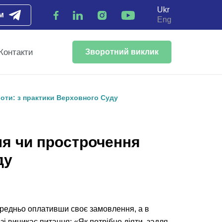
Ukr
м
Eng
Контакти
Зворотний виклик
оти: з практики Верховного Суду
ня чи прострочення
ду
ередньо оплативши своє замовлення, а в
і виникає питання: «Як потрібно діяти, задля