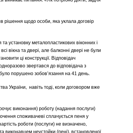
в рішення щодо особи, яка уклала договір
 та установку металопластикових віконних і
сі вікна та двері, але балконні двері не були
новити ці конструкції. Відповідач
еодноразово звертався до відповідача з
 було порушено зобов’язання на 41 день.
тва України, навіть тоді, коли договором вже
трочує виконання) роботу (надання послуги)
трочення споживачеві сплачується пеня у
вартість роботи (послуги) не визначено,
та виконавцем неустойки (пені), встановленої