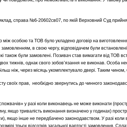
риклад, справа №6-20602св07, по якій Верховний Суд прийня
о між особою та ТОВ було укладено договір на виготовлення
замовленням, в свою чергу, відповідачем були встановлені в
кі також були замовлені. Позивач став вимагати від ТОВ вста
двох тижнів, однак свого зобов’язання не виконав. Особа н
ільш ніж, через місяць укомплектувало двері. Таким чином,
сту своїх прав, необхідно звернутись до чинного законодавс
ав спожвачів» у разі коли виконавець не може виконати (прос
дину, якщо тривалість виконання визначено у годинах) прос
уги), якщо інше не передбачено законодавством. У разі коли 
озмірі трьох відсотків загальної вартості замовлення. Спла