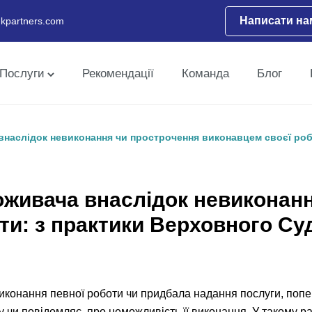
Написати на
kpartners.com
Послуги
Рекомендації
Команда
Блог
внаслідок невиконання чи прострочення виконавцем своєї роб
оживача внаслідок невиконан
ти: з практики Верховного Су
виконання певної роботи чи придбала надання послуги, поп
 чи повідомляє, про неможливість її виконання. У такому раз