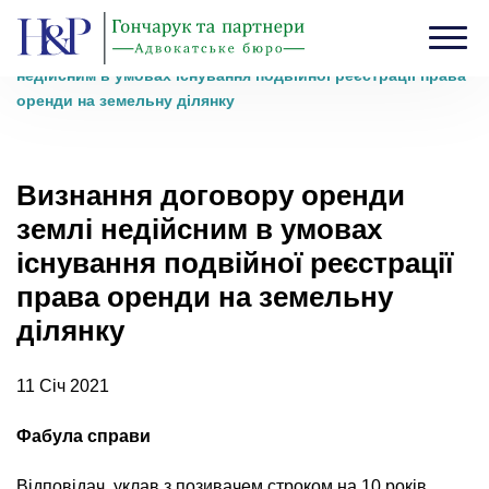
Головна
›
Блог
›
Визнання договору оренди землі
недійсним в умовах існування подвійної реєстрації права
оренди на земельну ділянку
Визнання договору оренди
землі недійсним в умовах
існування подвійної реєстрації
права оренди на земельну
ділянку
11 Січ 2021
Фабула справи
Відповідач уклав з позивачем строком на 10 років