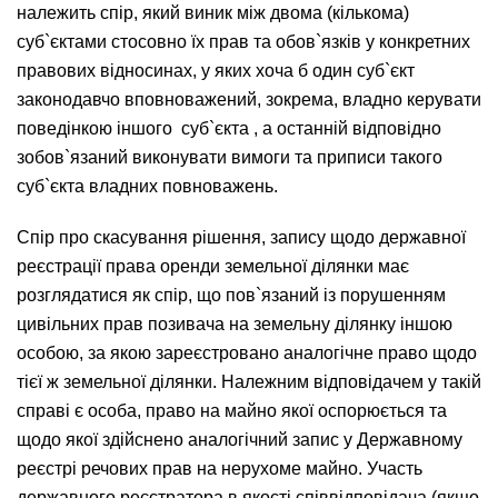
належить спір, який виник між двома (кількома)
суб`єктами стосовно їх прав та обов`язків у конкретних
правових відносинах, у яких хоча б один суб`єкт
законодавчо вповноважений, зокрема, владно керувати
поведінкою іншого суб`єкта , а останній відповідно
зобов`язаний виконувати вимоги та приписи такого
суб`єкта владних повноважень.
Спір про скасування рішення, запису щодо державної
реєстрації права оренди земельної ділянки має
розглядатися як спір, що пов`язаний із порушенням
цивільних прав позивача на земельну ділянку іншою
особою, за якою зареєстровано аналогічне право щодо
тієї ж земельної ділянки. Належним відповідачем у такій
справі є особа, право на майно якої оспорюється та
щодо якої здійснено аналогічний запис у Державному
реєстрі речових прав на нерухоме майно. Участь
державного реєстратора в якості співвідповідача (якщо