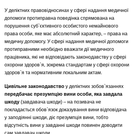
У деліктних правовідносинах у сфері надання медичної
допомоги протиправна поведінка спрямована на
порушення суб`єктивного особистого немайнового
права особи, яке має абсолютний характер, – права на
медичну допомогу. У сфері надання медичної допомоги
протиправними необхідно вважати дії медичного
працівника, які не відповідають законодавству у сфері
охорони здоров`я, зокрема стандартам у сфері охорони
здоров`я та нормативним локальним актам.
Цивільне законодавство
у деліктних зобов`язаннях
передбачає презумпцію вини особи, яка завдала
шкоду
(завдавача шкоди) – на позивача не
покладається обов`язок доказування вини відповідача
у заподіянні шкоди, діє презумпція вини, тобто
відсутність вини у завданні шкоди повинен доводити
сам завдавач шкоди.