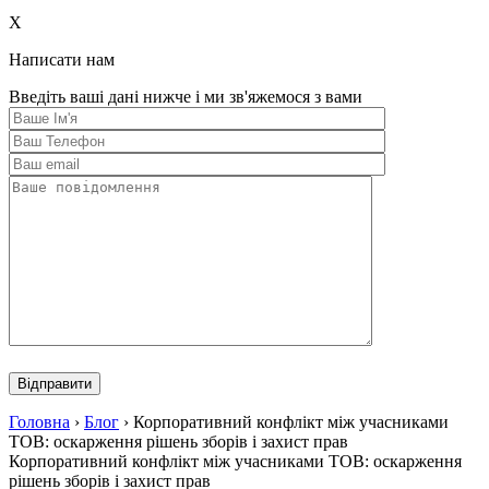
this
field
X
empty.
Написати нам
Введіть ваші дані нижче і ми зв'яжемося з вами
Please
leave
this
field
Головна
›
Блог
›
Корпоративний конфлікт між учасниками
empty.
ТОВ: оскарження рішень зборів і захист прав
Корпоративний конфлікт між учасниками ТОВ: оскарження
рішень зборів і захист прав