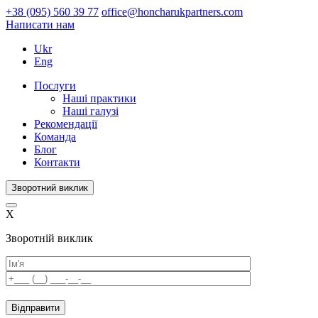
+38 (095) 560 39 77
office@honcharukpartners.com
Написати нам
Ukr
Eng
Послуги
Наші практики
Наші галузі
Рекомендації
Команда
Блог
Контакти
Зворотний виклик
X
Зворотній виклик
Please
leave