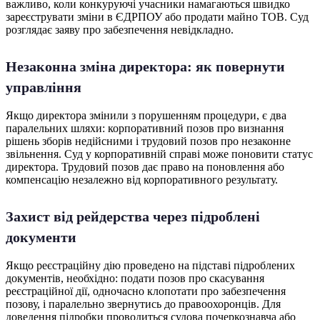
важливо, коли конкуруючі учасники намагаються швидко
зареєструвати зміни в ЄДРПОУ або продати майно ТОВ. Суд
розглядає заяву про забезпечення невідкладно.
Незаконна зміна директора: як повернути
управління
Якщо директора змінили з порушенням процедури, є два
паралельних шляхи: корпоративний позов про визнання
рішень зборів недійсними і трудовий позов про незаконне
звільнення. Суд у корпоративній справі може поновити статус
директора. Трудовий позов дає право на поновлення або
компенсацію незалежно від корпоративного результату.
Захист від рейдерства через підроблені
документи
Якщо реєстраційну дію проведено на підставі підроблених
документів, необхідно: подати позов про скасування
реєстраційної дії, одночасно клопотати про забезпечення
позову, і паралельно звернутись до правоохоронців. Для
доведення підробки проводиться судова почеркознавча або