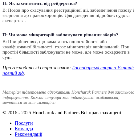
П: Як захиститись від рейдерства?
В: Позов про скасування реєстраційної дії, забезпечення позову і
звернення до правоохоронців. Для доведення підробки: судова
експертиза.
П: Чи може міноритарій заблокувати рішення зборів?
В: При рішеннях, що вимагають одностайності або
кваліфікованої більшості, голос міноритарія вирішальний. При
простій більшості заблокувати не може, але може оскаржити в
суді.
Про господарські спори загалом:
Господарські спори в Україні:
повний гід
.
Матеріал підготовлено адвокатами Honcharuk Partners для загального
інформування. Кожна ситуація має індивідуальні особливості,
зверніться за консультацією.
© 2016 - 2025 Honcharuk and Partners Всі права захищені
Послуги
Команда
Рекомендації