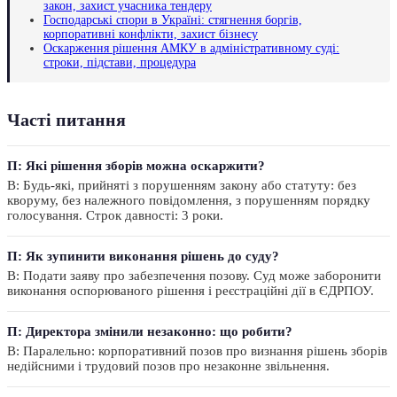
закон, захист учасника тендеру
Господарські спори в Україні: стягнення боргів,
корпоративні конфлікти, захист бізнесу
Оскарження рішення АМКУ в адміністративному суді:
строки, підстави, процедура
Часті питання
П: Які рішення зборів можна оскаржити?
В: Будь-які, прийняті з порушенням закону або статуту: без
кворуму, без належного повідомлення, з порушенням порядку
голосування. Строк давності: 3 роки.
П: Як зупинити виконання рішень до суду?
В: Подати заяву про забезпечення позову. Суд може заборонити
виконання оспорюваного рішення і реєстраційні дії в ЄДРПОУ.
П: Директора змінили незаконно: що робити?
В: Паралельно: корпоративний позов про визнання рішень зборів
недійсними і трудовий позов про незаконне звільнення.