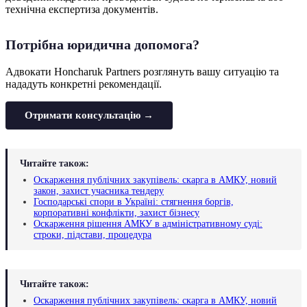
технічна експертиза документів.
Потрібна юридична допомога?
Адвокати Honcharuk Partners розглянуть вашу ситуацію та
нададуть конкретні рекомендації.
Отримати консультацію →
Читайте також:
Оскарження публічних закупівель: скарга в АМКУ, новий
закон, захист учасника тендеру
Господарські спори в Україні: стягнення боргів,
корпоративні конфлікти, захист бізнесу
Оскарження рішення АМКУ в адміністративному суді:
строки, підстави, процедура
Читайте також:
Оскарження публічних закупівель: скарга в АМКУ, новий