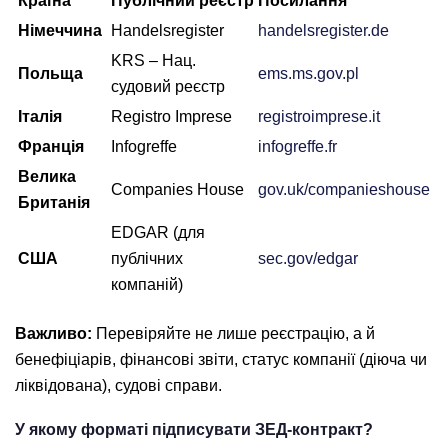
Країна
Публічний реєстр
Посилання
Німеччина
Handelsregister
handelsregister.de
KRS – Нац.
Польща
ems.ms.gov.pl
судовий реєстр
Італія
Registro Imprese
registroimprese.it
Франція
Infogreffe
infogreffe.fr
Велика
Companies House
gov.uk/companieshouse
Британія
EDGAR (для
США
публічних
sec.gov/edgar
компаній)
Важливо:
Перевіряйте не лише реєстрацію, а й
бенефіціарів, фінансові звіти, статус компанії (діюча чи
ліквідована), судові справи.
У якому форматі підписувати ЗЕД-контракт?