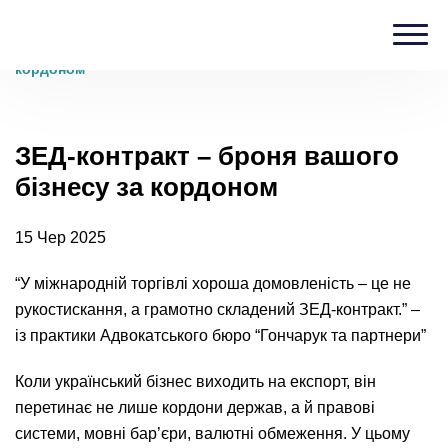
Головна
›
Блог
›
ЗЕД-контракт – броня вашого бізнесу за
кордоном
ЗЕД-контракт – броня вашого
бізнесу за кордоном
15 Чер 2025
“У міжнародній торгівлі хороша домовленість – це не
рукостискання, а грамотно складений ЗЕД-контракт.”
–
із практики Адвокатського бюро “Гончарук та партнери”
Коли український бізнес виходить на експорт, він
перетинає не лише кордони держав, а й правові
системи, мовні бар’єри, валютні обмеження. У цьому