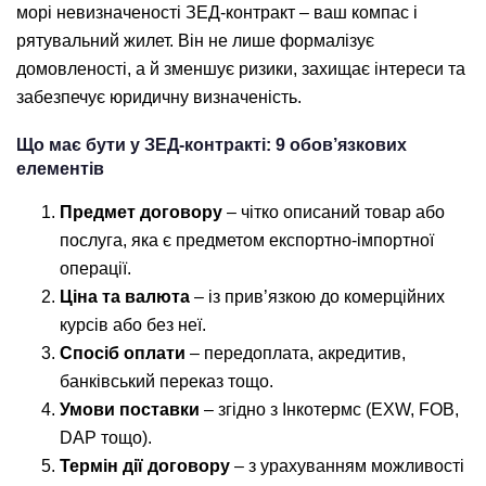
морі невизначеності ЗЕД-контракт – ваш компас і
рятувальний жилет. Він не лише формалізує
домовленості, а й зменшує ризики, захищає інтереси та
забезпечує юридичну визначеність.
Що має бути у ЗЕД-контракті: 9 обов’язкових
елементів
Предмет договору
– чітко описаний товар або
послуга, яка є предметом експортно-імпортної
операції.
Ціна та валюта
– із прив’язкою до комерційних
курсів або без неї.
Спосіб оплати
– передоплата, акредитив,
банківський переказ тощо.
Умови поставки
– згідно з Інкотермс (EXW, FOB,
DAP тощо).
Термін дії договору
– з урахуванням можливості