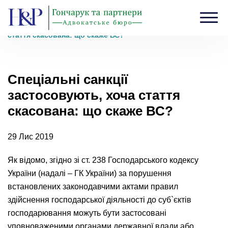
Головна
›
Блог
›
Спеціальні санкції застосовують, хоча
стаття скасована: що скаже ВС?
Спеціальні санкції
застосовують, хоча стаття
скасована: що скаже ВС?
29 Лис 2019
Як відомо, згідно зі ст. 238 Господарського кодексу
України (надалі – ГК України) за порушення
встановлених законодавчими актами правил
здійснення господарської діяльності до суб`єктів
господарювання можуть бути застосовані
уповноваженими органами державної влади або