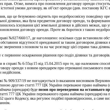
х прав. Отже, вимога про поновлення договору оренди стосується
істотної умови договору, як об’єкт оренди (див. постанову КГС в
ачив, що це безумовно свідчить про недобросовісну поведінку ор
льної ділянки, яка була предметом договору оренди, та формуван
ипинилось існування цієї земельної ділянки в дійсних межах, щ
оновлення договору оренди. Проте як боротися з такою недоброс
раві №927/660/17, де наголошено: оскільки суди встановили обста
 обставини відсутності орендованої за таким договором ділянки
 звернення з позовом та на час розгляду цієї справи така ділянка
у є первинне оскарження рішення про поділ ділянки та договорі
 в справі № 6-55цс15 від 15.04.2015 про те, що належним спосо
оговору оренди з новим орендарем при отриманні письмового пов
и недійсним.
ві № 909/337/19 не погоджується із вказаним висновком Верховн
иною другою статті 777 ЦК України переважне право наймача (ор
аймача (орендаря) буде
позов про переведення на останнього пра
атті 777 ЦК України переважного права наймача (орендаря) на п
62 цього Кодексу, яка регулює подібні правовідносини, а саме в
аннім.