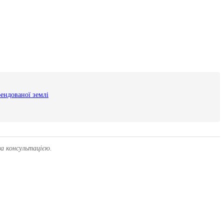
рендованої землі
за консультацією.