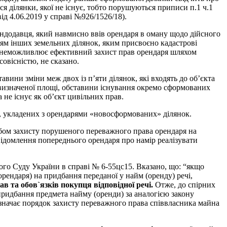
 ділянки, якої не існує, тобто порушуються приписи п.1 ч.1
ід 4.06.2019 у справі №926/1526/18).
ендодавця, який навмисно ввів орендаря в оману щодо дійсного
ням інших земельних ділянок, яким присвоєно кадастрові
о унеможливлює ефективний захист прав орендаря шляхом
овісністю, не сказано.
вини зміни меж двох із п’яти ділянок, які входять до об’єкта
 визначеної площі, обставини існування окремо сформованих
 не існує як об’єкт цивільних прав.
в, укладених з орендарями «новосформованих» ділянок.
бом захисту порушеного переважного права орендаря на
ідомлення попереднього орендаря про намір реалізувати
ого Суду України в справі № 6-55цс15. Вказано, що: “якщо
ендаря) на придбання переданої у найм (оренду) речі,
в та обов`язків покупця відповідної речі.
Отже, до спірних
ридбання предмета найму (оренди) за аналогією закону
изначає порядок захисту переважного права співвласника майна