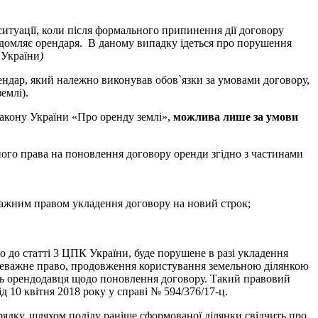
ситуації, коли після формального припинення дії договору
відомляє орендаря. В даному випадку ідеться про порушення
К
України
)
рендар, який належно виконував обов`язки за умовами договору,
емлі).
Закону України «Про оренду землі»,
можлива лише за умови
ного права на поновлення договору оренди згідно з частинами
еважним правом укладення договору на новий строк;
о до статті 3 ЦПК України, буде порушене в разі укладення
реважне право, продовження користування земельною ділянкою
ечень орендодавця щодо поновлення договору. Такий правовий
 10 квітня 2018 року у справі № 594/376/17-ц.
ядку, шляхом поділу раніше сформованої ділянки свідчить про