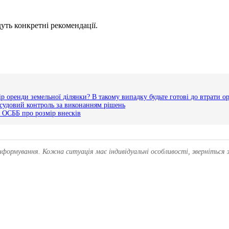
уть конкретні рекомендації.
 оренди земельної ділянки? В такому випадку будьте готові до втрати о
 судовий контроль за виконанням рішень
в ОСББ про розмір внесків
нформування. Кожна ситуація має індивідуальні особливості, зверніться 