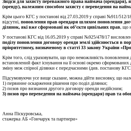
Звідси для захисту переважного права наймача (орендаря), я
(оренду), належним способом захисту є переведення на наймач
Крім цього КГС у постанові від 27.03.2019 у справі №911/512/1
відсутні,
поновлення прав орендаря шляхом поновлення догов
ділянок, які вже сформовані як об’єкти цивільних прав
, що 
У постанові КГС від 16.05.2019 у справі №925/478/17 висловле
поділу поновлення договору оренди землі здійснюється в пор
пріоритетному, визначеному в статті 33 закону України «Про
Крім того, слід ураховувати, що про неможливість поновлення ді
встановлений факт існування на її основі окремо сформованих д
зміну меж спірної ділянки є передчасними (див. постанову КГС 
Підсумовуючи усе вище сказане, можна дійти висновку, що на
1) первинне оскарження рішення про поділ ділянки;
2) позов про визнання другого договору оренди недійсним;
3) позов про переведення на наймача (орендаря) прав та обов
Анна Піскуровська,
стажерка АБ «Гончарук та партнери»