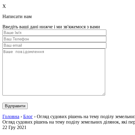
this
field
X
empty.
Написати нам
Введіть ваші дані нижче і ми зв'яжемося з вами
Please
leave
this
field
Головна
›
Блог
›
Огляд судових рішень на тему поділу земельних
empty.
Огляд судових рішень на тему поділу земельних ділянок, які пе
22 Гру 2021