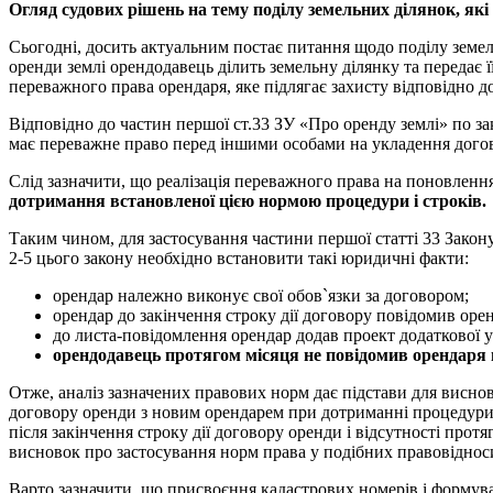
О
гляд судових рішень на тему поділу земельних ділянок, які
Сьогодні, досить актуальним постає питання щодо поділу земел
оренди землі орендодавець ділить земельну ділянку та передає
переважного права орендаря, яке підлягає захисту відповідно до
Відповідно до частин першої ст.33 ЗУ «Про оренду землі» по за
має переважне право перед іншими особами на укладення догов
Слід зазначити, що реалізація переважного права на поновленн
дотримання встановленої цією нормою процедури і строків.
Таким чином, для застосування частини першої статті 33 Закон
2-5 цього закону необхідно встановити такі юридичні факти:
орендар належно виконує свої обов`язки за договором;
орендар до закінчення строку дії договору повідомив ор
до листа-повідомлення орендар додав проект додаткової у
орендодавець протягом місяця не повідомив орендаря п
Отже, аналіз зазначених правових норм дає підстави для виснов
договору оренди з новим орендарем при дотриманні процедури
після закінчення строку дії договору оренди і відсутності про
висновок про застосування норм права у подібних правовідноси
Варто зазначити, що присвоєння кадастрових номерів і формува