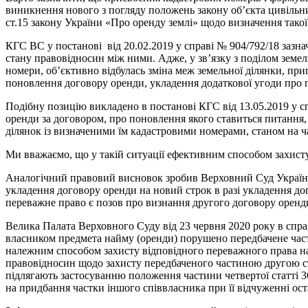
виникнення нового з погляду положень закону об’єкта цивільни
ст.15 закону України «Про оренду землі» щодо визначення такої 
КГС ВС у постанові від 20.02.2019 у справі № 904/792/18 зазн
стану правовідносин між ними. Адже, у зв’язку з поділом земе
номери, об’єктивно відбулась зміна меж земельної ділянки, пр
поновлення договору оренди, укладення додаткової угоди про п
Подібну позицію викладено в постанові КГС від 13.05.2019 у сп
оренди за договором, про поновлення якого ставиться питання,
ділянок із визначеними їм кадастровими номерами, станом на час
Ми вважаємо, що у такій ситуації ефективним способом захист
Аналогічний правовий висновок зробив Верховний Суд України
укладення договору оренди на новий строк в разі укладення д
переважне право є позов про визнання другого договору оренд
Велика Палата Верховного Суду від 23 червня 2020 року в спра
власником предмета найму (оренди) порушено передбачене част
належним способом захисту відповідного переважного права н
правовідносин щодо захисту передбаченого частиною другою ст
підлягають застосуванню положення частини четвертої статті 3
на придбання частки іншого співвласника при її відчуженні ост