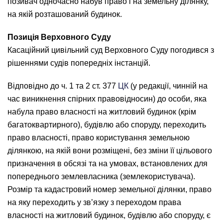
позивач одночасно набув право і на земельну ділянку,
на якій розташований будинок.
Позиція Верховного Суду
Касаційний цивільний суд Верховного Суду погодився з
рішеннями судів попередніх інстанцій.
Відповідно до ч. 1 та 2 ст. 377
ЦК
(у редакції, чинній на
час виникнення спірних правовідносин) до особи, яка
набула право власності на житловий будинок (крім
багатоквартирного), будівлю або споруду, переходить
право власності, право користування земельною
ділянкою, на якій вони розміщені, без зміни її цільового
призначення в обсязі та на умовах, встановлених для
попереднього землевласника (землекористувача).
Розмір та кадастровий номер земельної ділянки, право
на яку переходить у зв’язку з переходом права
власності на житловий будинок, будівлю або споруду, є