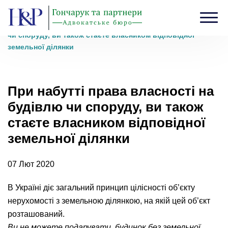
Головна
›
Блог
›
При набутті права власності на будівлю
чи споруду, ви також стаєте власником відповідної
земельної ділянки
При набутті права власності на
будівлю чи споруду, ви також
стаєте власником відповідної
земельної ділянки
07 Лют 2020
В Україні діє загальний принцип цілісності об’єкту
нерухомості з земельною ділянкою, на якій цей об’єкт
розташований.
Ви не можете подарувати будинок без земельної