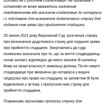
оскільки не є родичем спадкодавця і не проживав з
останнім) не може вважатись належним
повідомленням або викликом спадкоємця до нотаріуса
і є підставою для визначення додаткового строку для
подання ним заяви про прийняття спадщини
26 липня 2021 року Верховний Суд розглянув справу
про визначення додаткового строку для подання заяви
про прийняття спадщини. Звертаючись до суду
позивачка зазначала про те, що за життя спадкодавець
склав заповіт, відповідно до якого заповів їй належну
йому на праві власності земельну ділянку. Після смерті
спадкодавця при зверненні до нотаріуса у видачі
свідоцтва про право на спадщину за заповітом їй було
відмовлено у зв’язку з пропуском нею строку для
прийняття спадщини.
Поважними причинами пропуску строку для