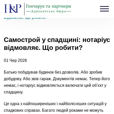
Головна
›
Блог
›
Самострой у спадщині: нотаріус
відмовляє. Що робити?
Самострой у спадщині: нотаріус
відмовляє. Що робити?
01 Чер 2026
Батько побудував будинок без дозволів. Або зробив
добудову. Або звів гараж. Документів немає. Тепер його
немає, і нотаріус відмовляється включати цей об’єкт у
спадщину.
Це одна з найпоширеніших і найболісніших ситуацій у
спадкових справах. Багато людей роками не можуть