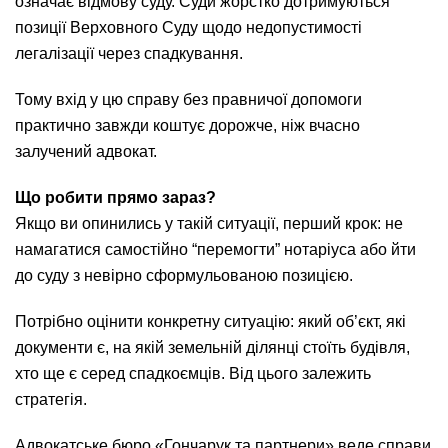
означає відмову суду. Суди жорстко дотримуються
позиції Верховного Суду щодо недопустимості
легалізації через спадкування.
Тому вхід у цю справу без правничої допомоги
практично завжди коштує дорожче, ніж вчасно
залучений адвокат.
Що робити прямо зараз?
Якщо ви опинились у такій ситуації, перший крок: не
намагатися самостійно “перемогти” нотаріуса або йти
до суду з невірно сформульованою позицією.
Потрібно оцінити конкретну ситуацію: який об’єкт, які
документи є, на якій земельній ділянці стоїть будівля,
хто ще є серед спадкоємців. Від цього залежить
стратегія.
Адвокатське бюро «Гончарук та партнери» веде справи