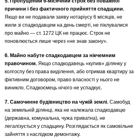
5. Пропущений 6-місячний строк без поважної
причини і без фактичного прийняття спадщини.
Якщо ви не подавали заяву нотаріусу 6 місяців, не
жили зі спадкодавцем на день смерті, не піклувалися
про майно — ст. 1272 ЦК не працює. Строк не
поновлюється лише через «не знав закону».
6. Майно набуте спадкодавцем за нікчемним
правочином.
Якщо спадкодавець «купив» ділянку у
колгоспу без права виділення, або отримав квартиру за
фіктивним договором, право власності у нього не
виникло. Спадкоємець нічого не успадкує.
7. Самочинне будівництво на чужій землі.
Самобуд
на земельній ділянці, яка не належала спадкодавцю
(державна, комунальна, чужа приватна), не
легалізується у спадщину. Розглядається як самовільне
зайняття з наслідком демонтажу.