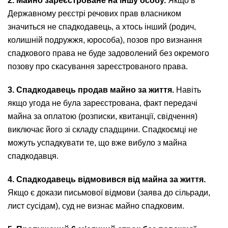
2. Майно зареєстроване на іншу особу.
Якщо в
Державному реєстрі речових прав власником
значиться не спадкодавець, а хтось інший (родич,
колишній подружжя, юрособа), позов про визнання
спадкового права не буде задоволений без окремого
позову про скасування зареєстрованого права.
3. Спадкодавець продав майно за життя.
Навіть
якщо угода не була зареєстрована, факт передачі
майна за оплатою (розписки, квитанції, свідчення)
виключає його зі складу спадщини. Спадкоємці не
можуть успадкувати те, що вже вибуло з майна
спадкодавця.
4. Спадкодавець відмовився від майна за життя.
Якщо є докази письмової відмови (заява до сільради,
лист сусідам), суд не визнає майно спадковим.