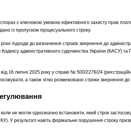
спорах є ключовою умовою ефективного захисту прав платни
дано із пропуском процесуального строку.
різні підходи до визначення строків звернення до адмініст
 Кодексу адміністративного судочинства України (КАСУ) та 
ід 16 липня 2025 року у справі № 500/2276/24 (реєстраці
тосовувати, а також чітко розмежовано строки звернення до с
регулювання
, коли не могли однозначно встановити, який строк застосов
 ПКУ). У результаті навіть формальне порушення строку при