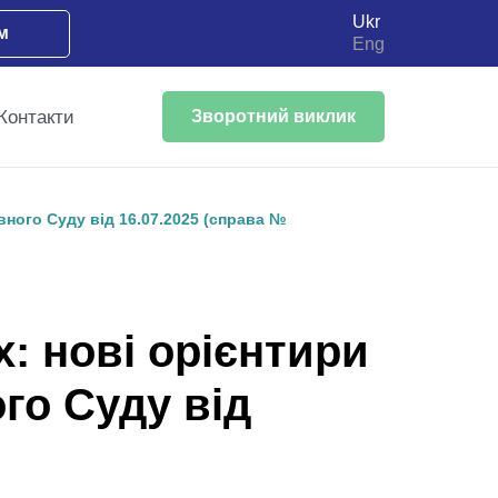
Ukr
м
Eng
Контакти
Зворотний виклик
вного Суду від 16.07.2025 (справа №
: нові орієнтири
го Суду від