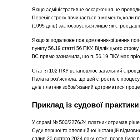
Якщо адміністративне оскарження не проводил
Перебіг строку починається з моменту, коли п
(1095 днів) застосовується лише як строк давн
Якщо ж податкове повідомлення-рішення попер
пункту 56.19 статті 56 ПКУ. Відлік цього стро
ВС прямо зазначила, що п. 56.19 ПКУ має пріор
Стаття 102 ПКУ встановлює загальний строк д
Палата роз’яснила, що цей строк не є процес
днів платник зобов’язаний дотриматися проце
Приклад із судової практики
У справі № 500/2276/24 платник отримав рішен
Суди першої та апеляційної інстанцій відмовил
сплив 20 лютого 2024 року, отже, позов було