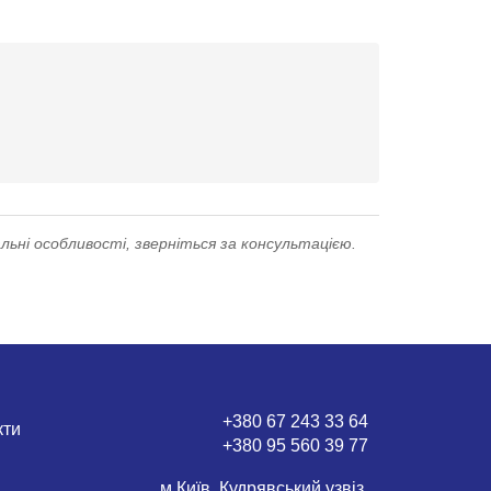
льні особливості, зверніться за консультацією.
+380 67 243 33 64
кти
+380 95 560 39 77
м.Київ, Кудрявський узвіз,