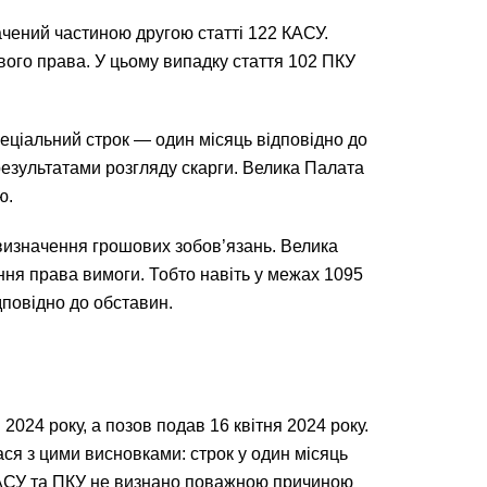
чений частиною другою статті 122 КАСУ.
вого права. У цьому випадку стаття 102 ПКУ
еціальний строк — один місяць відповідно до
 результатами розгляду скарги. Велика Палата
ю.
 визначення грошових зобов’язань. Велика
ння права вимоги. Тобто навіть у межах 1095
дповідно до обставин.
024 року, а позов подав 16 квітня 2024 року.
ася з цими висновками: строк у один місяць
 КАСУ та ПКУ не визнано поважною причиною