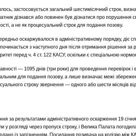
ось, застосовується загальний шестимісячний строк, визна
латник дізнався або повинен був дізнатися про порушення с
ості, а не як процесуальний строк для подання позову.
едньо оскаржувалося в адміністративному порядку, діє сп
ку починається з наступного дня після отримання рішення за
итет перед ч. 4 ст. 122 КАСУ, оскільки є спеціальною нормо
авності — 1095 днів (три роки) для проведення перевірок і
уальним для подання позову, а лише визначає межі збереже
суального строку звернення — одного або шести місяців ві
ня за результатами адміністративного оскарження 19 січня 2
и у розгляді через пропуск строку, і Велика Палата погодил
 подано із запізненням. Посилання позивача на колізію між