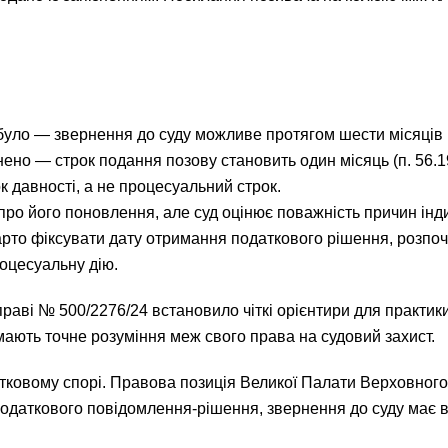
уло — звернення до суду можливе протягом шести місяців (ч
но — строк подання позову становить один місяць (п. 56.19
ок давності, а не процесуальний строк.
про його поновлення, але суд оцінює поважність причин інд
рто фіксувати дату отримання податкового рішення, розпочи
оцесуальну дію.
раві № 500/2276/24 встановило чіткі орієнтири для практик
мають точне розуміння меж свого права на судовий захист.
атковому спорі. Правова позиція Великої Палати Верховного
даткового повідомлення-рішення, звернення до суду має в