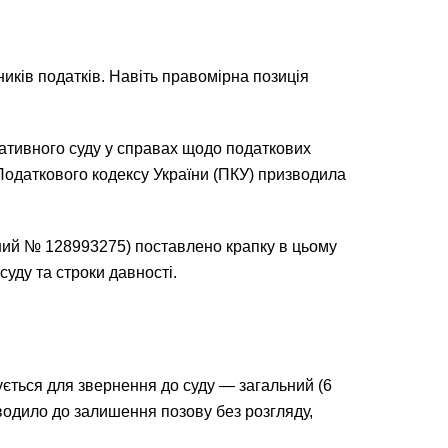
ків податків. Навіть правомірна позиція
ративного суду у справах щодо податкових
Податкового кодексу України (ПКУ) призводила
йний № 128993275) поставлено крапку в цьому
уду та строки давності.
ується для звернення до суду — загальний (6
зводило до залишення позову без розгляду,