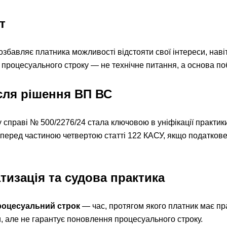
т
збавляє платника можливості відстояти свої інтереси, наві
роцесуального строку — не технічне питання, а основа побу
ісля рішення ВП ВС
справі № 500/2276/24 стала ключовою в уніфікації практики.
 перед частиною четвертою статті 122 КАСУ, якщо податков
тизація та судова практика
роцесуальний строк
— час, протягом якого платник має пр
 але не гарантує поновлення процесуального строку.