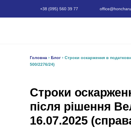
+38 (095) 560 39 77
office@honcharu
Головна
›
Блог
›
Строки оскарження в податкови
500/2276/24)
Строки оскарженн
після рішення Ве
16.07.2025 (справ