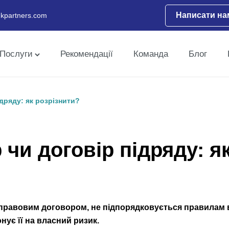
Написати на
kpartners.com
Послуги
Рекомендації
Команда
Блог
дряду: як розрізнити?
 чи договір підряду: я
о-правовим договором, не підпорядковується правилам 
нує її на власний ризик.