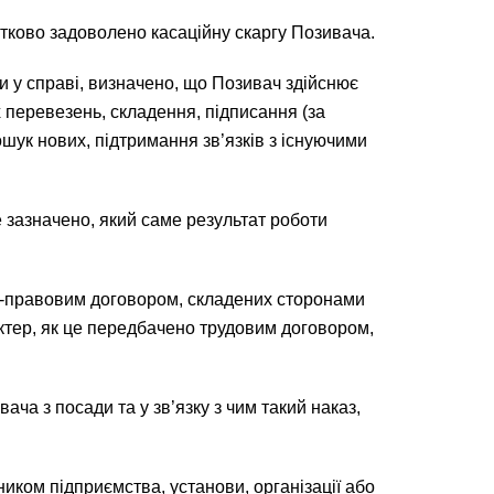
тково задоволено касаційну скаргу Позивача.
и у справі, визначено, що Позивач здійснює
перевезень, складення, підписання (за
шук нових, підтримання зв’язків з існуючими
не зазначено, який саме результат роботи
ьно-правовим договором, складених сторонами
актер, як це передбачено трудовим договором,
ача з посади та у зв’язку з чим такий наказ,
ником підприємства, установи, організації або