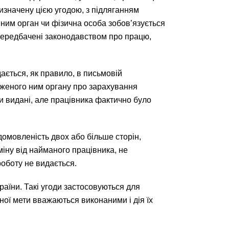
изначену цією угодою, з підляганням
 ним орган чи фізична особа зобов’язується
 передбачені законодавством про працю,
дається, як правило, в письмовій
женого ним органу про зарахування
ли видані, але працівника фактично було
домовленість двох або більше сторін,
міну від найманого працівника, не
оботу не видається.
раїни. Такі угоди застосовуються для
ної мети вважаються виконаними і дія їх