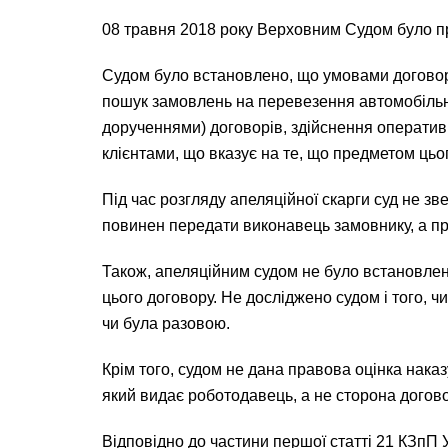
08 травня 2018 року Верховним Судом було пр
Судом було встановлено, що умовами договору
пошук замовлень на перевезення автомобільни
дорученнями) договорів, здійснення оператив
клієнтами, що вказує на те, що предметом цього
Під час розгляду апеляційної скарги суд не зв
повинен передати виконавець замовнику, а про
Також, апеляційним судом не було встановлен
цього договору. Не досліджено судом і того, 
чи була разовою.
Крім того, судом не дана правова оцінка наказ
який видає роботодавець, а не сторона догово
Відповідно до частини першої статті 21 КЗпП 