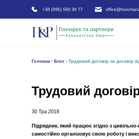
+38 (095) 560 39 77
office@honcharu
Головна
›
Блог
›
Трудовий договір чи договір пі
Трудовий договір
30 Тра 2018
Підрядник, який працює згідно з цивільн
самостійно організовує свою роботу і вико