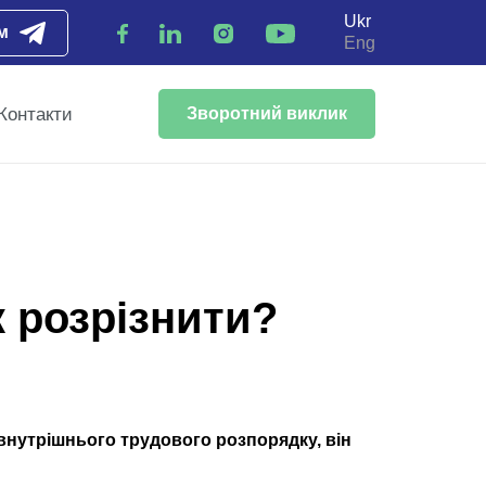
Ukr
м
Eng
Контакти
Зворотний виклик
к розрізнити?
внутрішнього трудового розпорядку, він