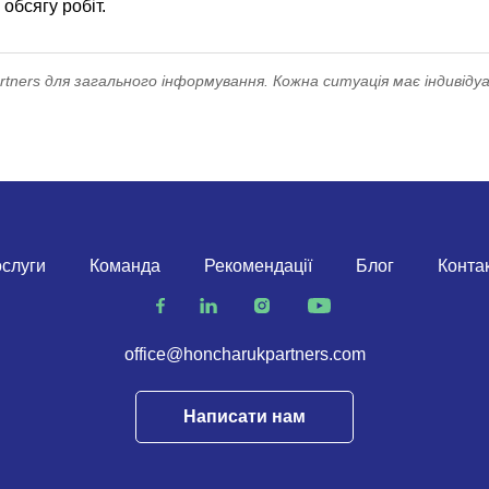
обсягу робіт.
ners для загального інформування. Кожна ситуація має індивідуа
слуги
Команда
Рекомендації
Блог
Конта
office@honcharukpartners.com
Написати нам