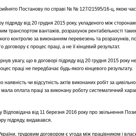
ийнято Постанову по справі № № 127/21595/16-ц, якою час
 підряду від 20 грудня 2015 року, укладеного між сторонам
м транспортом вантажів, розрахунок рентабельності таких 
ного контролю за виконанням перевезень та розрахунків, по
 договору є процес праці, а не її кінцевий результат.
ернув увагу, що в договорі підряду від 20 грудня 2015 року 
цес праці не передбачає будь-якого кінцевого результату.
о наявність чи відсутність актів виконаних робіт за цивіл
чи мала оплата праці за виконану роботу систематичний хар
у Відповідача від 11 березня 2016 року про звільнення Позив
ру підряду, видавався.
України, трудовим договором є угода між працівником і влас