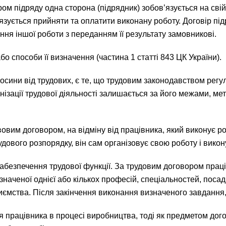
ором підряду одна сторона (підрядник) зобов’язується на св
’язується прийняти та оплатити виконану роботу. Договір п
ння іншої роботи з переданням її результату замовникові.
бо способи її визначення (частина 1 статті 843 ЦК України).
осини від трудових, є те, що трудовим законодавством регулю
ізації трудової діяльності залишається за його межами, ме
вовим договором, на відміну від працівника, який виконує ро
ового розпорядку, він сам організовує свою роботу і викону
забезпечення трудової функції. За трудовим договором прац
значеної однієї або кількох професій, спеціальностей, посад
иємства. Після закінчення виконання визначеного завдання,
 працівника в процесі виробництва, тоді як предметом дог