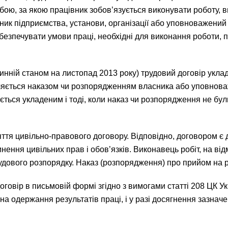
ю, за якою працівник зобов’язується виконувати роботу, в
ник підприємства, установи, організації або уповноважений
абезпечувати умови праці, необхідні для виконання роботи,
 чинній станом на листопад 2013 року) трудовий договір укла
ляється наказом чи розпорядженням власника або уповнова
ється укладеним і тоді, коли наказ чи розпорядження не бу
ття цивільно-правового договору. Відповідно, договором є 
ення цивільних прав і обов’язків. Виконавець робіт, на від
дового розпорядку. Наказ (розпорядження) про прийом на р
говір в письмовій формі згідно з вимогами статті 208 ЦК Ук
а одержання результатів праці, і у разі досягнення зазначе