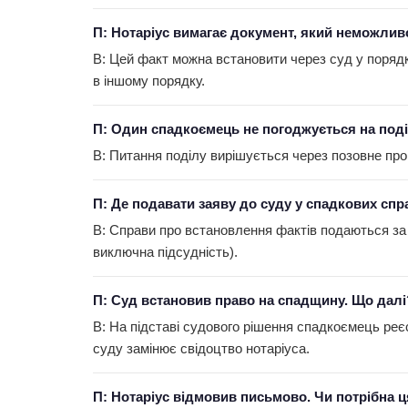
П: Нотаріус вимагає документ, який неможли
В: Цей факт можна встановити через суд у поря
в іншому порядку.
П: Один спадкоємець не погоджується на под
В: Питання поділу вирішується через позовне пров
П: Де подавати заяву до суду у спадкових спр
В: Справи про встановлення фактів подаються за 
виключна підсудність).
П: Суд встановив право на спадщину. Що далі
В: На підставі судового рішення спадкоємець реє
суду замінює свідоцтво нотаріуса.
П: Нотаріус відмовив письмово. Чи потрібна 