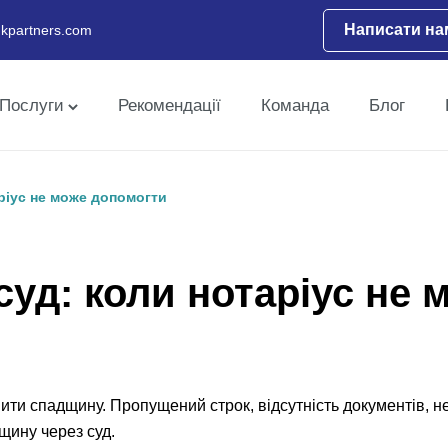
Написати на
kpartners.com
Послуги
Рекомендації
Команда
Блог
ріус не може допомогти
уд: коли нотаріус не 
и спадщину. Пропущений строк, відсутність документів, не
щину через суд.