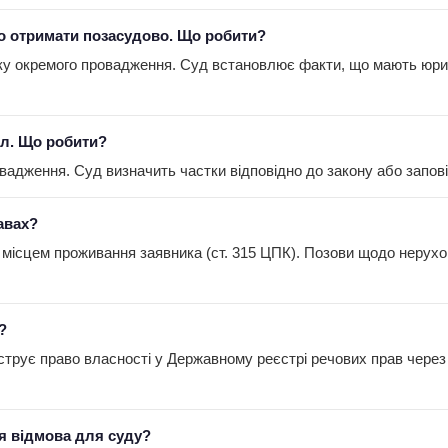
во отримати позасудово. Що робити?
дку окремого провадження. Суд встановлює факти, що мають юри
іл. Що робити?
адження. Суд визначить частки відповідно до закону або заповіт
авах?
місцем проживання заявника (ст. 315 ЦПК). Позови щодо нерухомо
?
струє право власності у Державному реєстрі речових прав через
ця відмова для суду?