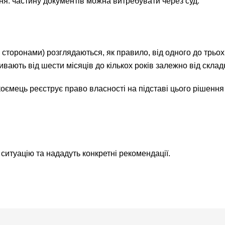
ня: частину документів можна витребувати через суд.
торонами) розглядаються, як правило, від одного до трьох 
ають від шести місяців до кількох років залежно від складн
оємець реєструє право власності на підставі цього рішення
ситуацію та нададуть конкретні рекомендації.