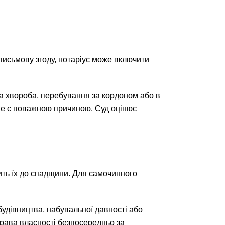
письмову згоду, нотаріус може включити
ка хвороба, перебування за кордоном або в
 не є поважною причиною. Суд оцінює
ить їх до спадщини. Для самочинного
будівництва, набувальної давності або
права власності безпосередньо за