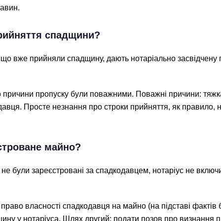
тавин.
прийняття спадщини?
, що вже прийняли спадщину, дають нотаріально засвідчену 
кщо причини пропуску були поважними. Поважні причини: тяж
одавця. Просте незнання про строки прийняття, як правило,
строване майно?
 не були зареєстровані за спадкодавцем, нотаріус не включ
право власності спадкодавця на майно (на підставі фактів 
щину у нотаріуса. Шлях другий: подати позов про визнання 