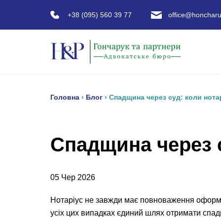
+38 (095) 560 39 77
office@honcharu
Головна
›
Блог
›
Спадщина через суд: коли нота
Спадщина через с
05 Чер 2026
Нотаріус не завжди має повноваження оформит
усіх цих випадках єдиний шлях отримати спад