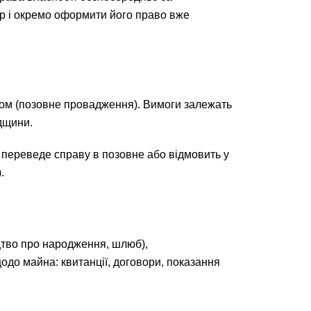
ер і окремо оформити його право вже
овом (позовне провадження). Вимоги залежать
адщини.
 переведе справу в позовне або відмовить у
.
цтво про народження, шлюб),
до майна: квитанції, договори, показання