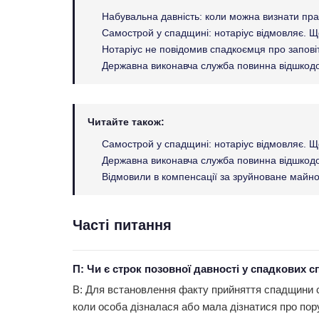
Набувальна давність: коли можна визнати пра
Самострой у спадщині: нотаріус відмовляє. 
Нотаріус не повідомив спадкоємця про запові
Державна виконавча служба повинна відшкодо
Читайте також:
Самострой у спадщині: нотаріус відмовляє. 
Державна виконавча служба повинна відшкодо
Відмовили в компенсації за зруйноване майно
Часті питання
П: Чи є строк позовної давності у спадкових 
В: Для встановлення факту прийняття спадщини ст
коли особа дізналася або мала дізнатися про по