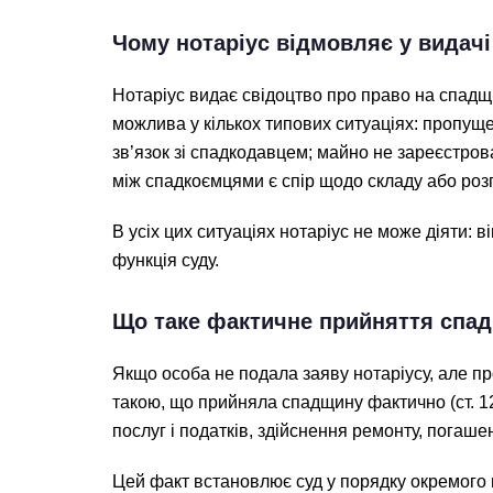
Чому нотаріус відмовляє у видачі
Нотаріус видає свідоцтво про право на спадщи
можлива у кількох типових ситуаціях: пропуще
зв’язок зі спадкодавцем; майно не зареєстро
між спадкоємцями є спір щодо складу або роз
В усіх цих ситуаціях нотаріус не може діяти: 
функція суду.
Що таке фактичне прийняття спа
Якщо особа не подала заяву нотаріусу, але п
такою, що прийняла спадщину фактично (ст. 1
послуг і податків, здійснення ремонту, погаш
Цей факт встановлює суд у порядку окремого п