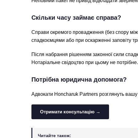
Неповний пакет не привід відкладати звернен
Скільки часу займає справа?
Справи окремого провадження (без спору між с
спадкоємцями або при оскарженні заповіту трив
Після набрання рішенням законної сили спадк
Нотаріальне свідоцтво при цьому не потрібне.
Потрібна юридична допомога?
Адвокати Honcharuk Partners розглянуть вашу 
Отримати консультацію →
Читайте також: