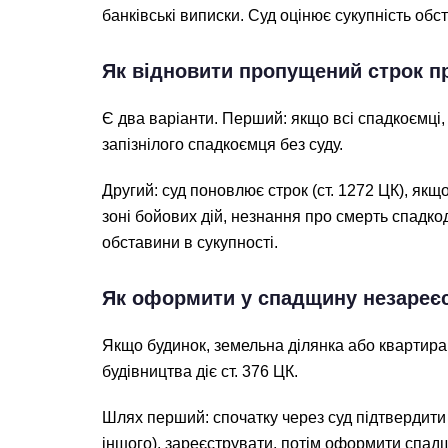
банківські виписки. Суд оцінює сукупність обс
Як відновити пропущений строк 
Є два варіанти. Перший: якщо всі спадкоємці
запізнілого спадкоємця без суду.
Другий: суд поновлює строк (ст. 1272 ЦК), я
зоні бойових дій, незнання про смерть спадк
обставини в сукупності.
Як оформити у спадщину незареє
Якщо будинок, земельна ділянка або квартира
будівництва діє ст. 376 ЦК.
Шлях перший: спочатку через суд підтвердити 
іншого), зареєструвати, потім оформити спад