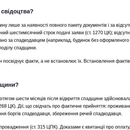
 свідоцтва?
ну лише за наявності повного пакету документів і за відсу
ний шестимісячний строк подачі заяви (ст. 1270 ЦК); відсу
вано за спадкодавцем (наприклад, будинок без оформленого 
поділу спадщини.
він посвідчує факти, а не встановлює їх. Встановлення факт
дщини?
ротягом шести місяців після відкриття спадщини здійснювал
268 ЦК). Дії, що свідчать про фактичне прийняття: прожива
ення боргів спадкодавця, збереження речей спадкодавця.
ровадження (ст. 315 ЦПК). Доказами є квитанції про оплату, 