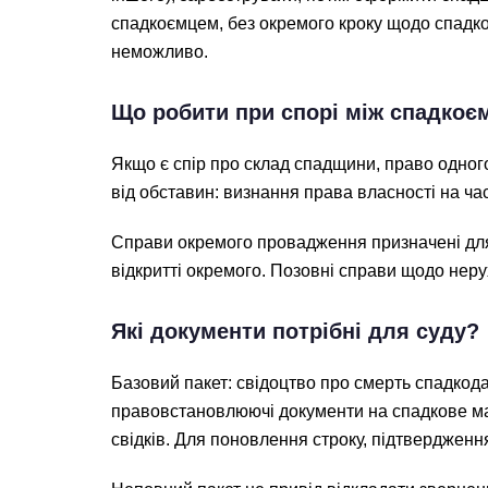
спадкоємцем, без окремого кроку щодо спадко
неможливо.
Що робити при спорі між спадко
Якщо є спір про склад спадщини, право одног
від обставин: визнання права власності на ча
Справи окремого провадження призначені для в
відкритті окремого. Позовні справи щодо неру
Які документи потрібні для суду?
Базовий пакет: свідоцтво про смерть спадкод
правовстановлюючі документи на спадкове май
свідків. Для поновлення строку, підтвердженн