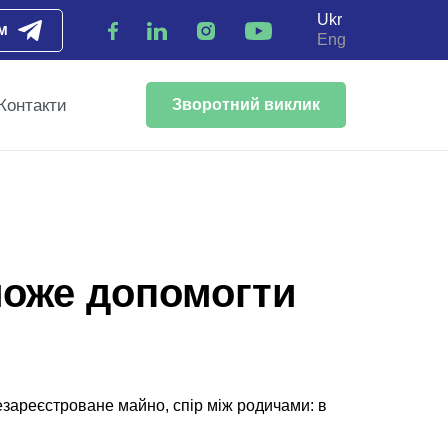
Ukr
м
Eng
Контакти
Зворотний виклик
може допомогти
зареєстроване майно, спір між родичами: в