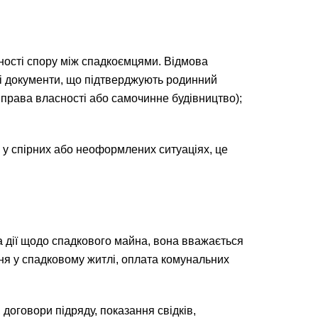
тності спору між спадкоємцями. Відмова
тні документи, що підтверджують родинний
права власності або самочинне будівництво);
ів у спірних або неоформлених ситуаціях, це
а дії щодо спадкового майна, вона вважається
ння у спадковому житлі, оплата комунальних
договори підряду, показання свідків,