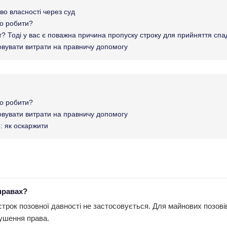
во власності через суд
Що робити?
т? Тоді у вас є поважна причина пропуску строку для прийняття сп
вувати витрати на правничу допомогу
Що робити?
вувати витрати на правничу допомогу
: як оскаржити
справах?
рок позовної давності не застосовується. Для майнових позовів 
рушення права.