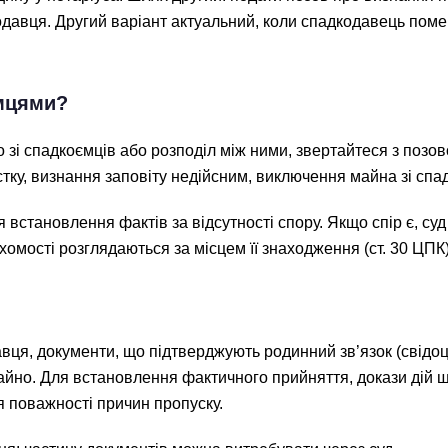
давця. Другий варіант актуальний, коли спадкодавець пом
ємцями?
о зі спадкоємців або розподіл між ними, звертайтеся з поз
стку, визнання заповіту недійсним, виключення майна зі сп
становлення фактів за відсутності спору. Якщо спір є, суд
хомості розглядаються за місцем її знаходження (ст. 30 ЦПК)
авця, документи, що підтверджують родинний зв’язок (свідо
но. Для встановлення фактичного прийняття, докази дій що
я поважності причин пропуску.