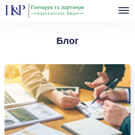
Головна
›
Блог
›
Cторінка 6
Блог