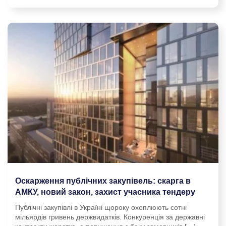
Оскарження публічних закупівель: скарга в
АМКУ, новий закон, захист учасника тендеру
Публічні закупівлі в Україні щороку охоплюють сотні
мільярдів гривень держвидатків. Конкуренція за державні